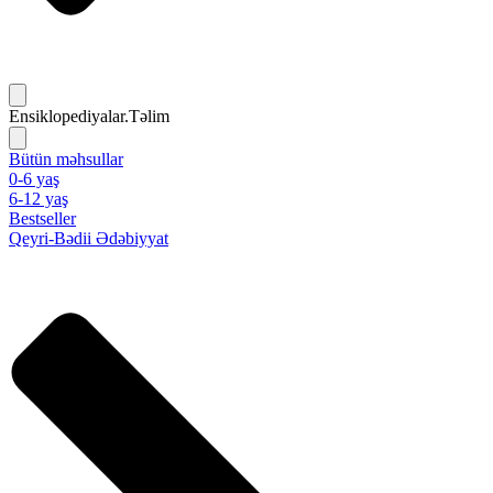
Ensiklopediyalar.Təlim
Bütün məhsullar
0-6 yaş
6-12 yaş
Bestseller
Qeyri-Bədii Ədəbiyyat