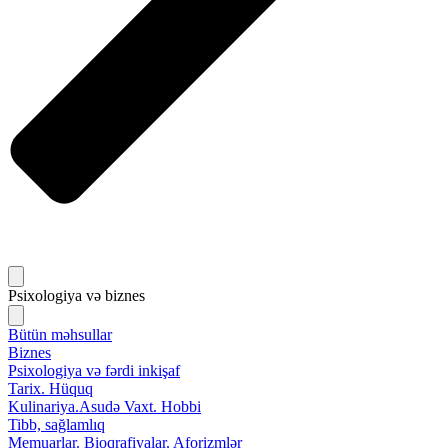
Psixologiya və biznes
Bütün məhsullar
Biznes
Psixologiya və fərdi inkişaf
Tarix. Hüquq
Kulinariya.Asudə Vaxt. Hobbi
Tibb, sağlamlıq
Memuarlar. Bioqrafiyalar. Aforizmlər