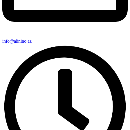
info@alinino.az