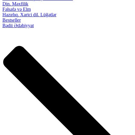
Din. Məxfilik
Fəlsəfə və Elm
Hazırlıq. Xarici dil. Lüğətlər
Bestseller
Bədii Ədəbiyyat