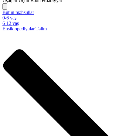
Uşaqlar Üçün Bədii Ədəbiyyat
Bütün məhsullar
0-6 yaş
6-12 yaş
Ensiklopediyalar.Təlim