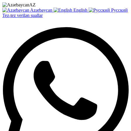
AZ
Azərbaycan
English
Русский
Tez-tez verilən suallar