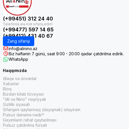
(+99451) 312 24 40
(+99477) 597 14 65
(+99412) 431 40 67
Zəng sifarişi
info@alinino.az
Biz həftənin 7 günü, saat 9:00 - 20:00 qədər çatdırılma edirik.
WhatsApp
Haqqımızda
Əlaqə və ünvanlar
Xəbərlər
Bloq
Bizdən kitab tövsiyəsi
"Əli və Nino" nəşriyyatı
Gizlilik siyasəti
Sifarişimi qaytarmaq (dəyişmək) istəyirəm
Pulsuz dənəmə nədir?
Geyimlərin rahat qaytarılması
Pulsuz çatdırılma fürsəti