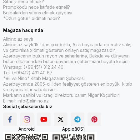
Sifarişi necə etmək?
Promokodu necə istifadə etməli?
Bölgələrdən sifariş etmək qaydası
"Özün götür" xidməti nədir?
Mağaza haqqında
Alinino.az saytı
Alinino.az saytı 15 ildən çoxdur ki, Azərbaycanda operativ satış
və çatdırılma xidməti göstərən onlayn satış mağazasıdır.
Azərbaycanın bütün rayon və şəhərlərinə, Bakıda və dünyanın
bütün ölkələrindəki bütün ünvanlara çatdırılmanı həyata keçirir.
Whatsap: (+99451) 312 24 40
Tel: (+99412) 431 40 67
"Əli və Nino" Kitab Mağazaları Şəbəkəsi
Azərbaycanda 2005-ci ildən fəaliyyət göstərən ən böyük kitab
və oyuncaqlar şəbəkəsidir.
Markanın sahibi və icraçı direktoru xanım Nigar Köçərlidir.
E-mail:
info@alinino.az
Sosial şəbəkələrdə biz
Android
Apple(iOS)