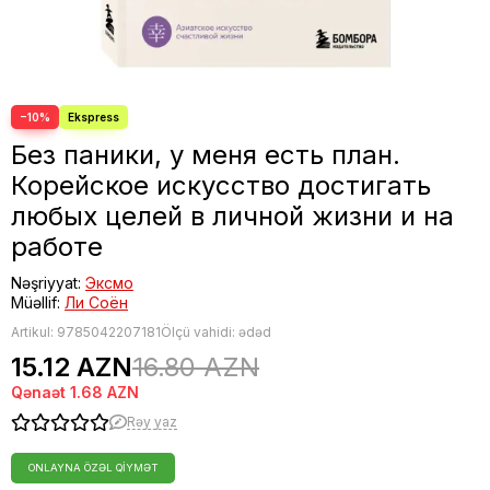
Fəlsəfə
Bestseller
−10%
Без паники, у меня есть план.
Корейское искусство достигать
любых целей в личной жизни и на
работе
Nəşriyyat:
Эксмо
Müəllif:
Ли Соён
Artikul:
9785042207181
Ölçü vahidi: ədəd
15.12 AZN
16.80 AZN
Qənaət
1.68 AZN
Rəy yaz
ONLAYNA ÖZƏL QIYMƏT