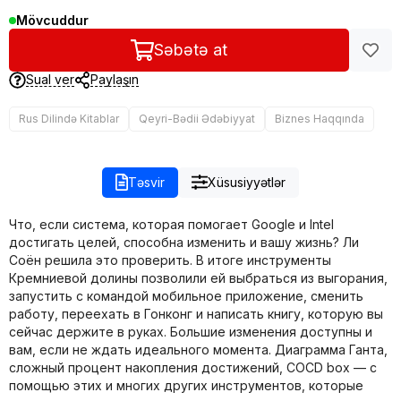
Mövcuddur
Səbətə at
Sual ver
Paylaşın
Rus Dilində Kitablar
Qeyri-Bədii Ədəbiyyat
Biznes Haqqında
Təsvir
Xüsusiyyətlər
Что, если система, которая помогает Google и Intel
достигать целей, способна изменить и вашу жизнь? Ли
Соён решила это проверить. В итоге инструменты
Кремниевой долины позволили ей выбраться из выгорания,
запустить с командой мобильное приложение, сменить
работу, переехать в Гонконг и написать книгу, которую вы
сейчас держите в руках. Большие изменения доступны и
вам, если не ждать идеального момента. Диаграмма Ганта,
сложный процент накопления достижений, COCD box — с
помощью этих и многих других инструментов, которые