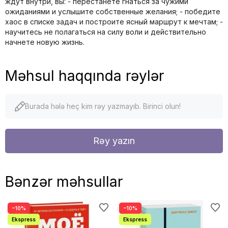
ждут внутри, вы: - перестанете гнаться за чужими
ожиданиями и услышите собственные желания; - победите
хаос в списке задач и построите ясный маршрут к мечтам; -
научитесь не полагаться на силу воли и действительно
начнете новую жизнь.
Məhsul haqqında rəylər
Burada hələ heç kim rəy yazmayıb. Birinci olun!
Rəy yazın
Bənzər məhsullar
−10%
−10%