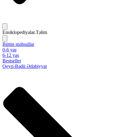
Ensiklopediyalar.Təlim
Bütün məhsullar
0-6 yaş
6-12 yaş
Bestseller
Qeyri-Bədii Ədəbiyyat