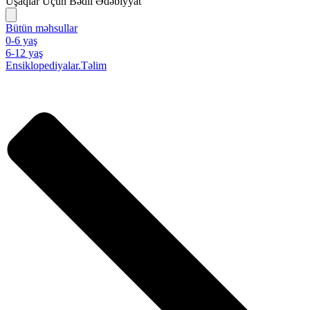
Uşaqlar Üçün Bədii Ədəbiyyat
Bütün məhsullar
0-6 yaş
6-12 yaş
Ensiklopediyalar.Təlim