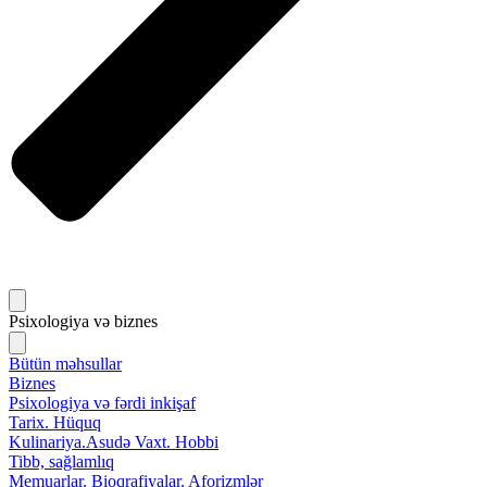
Psixologiya və biznes
Bütün məhsullar
Biznes
Psixologiya və fərdi inkişaf
Tarix. Hüquq
Kulinariya.Asudə Vaxt. Hobbi
Tibb, sağlamlıq
Memuarlar. Bioqrafiyalar. Aforizmlər