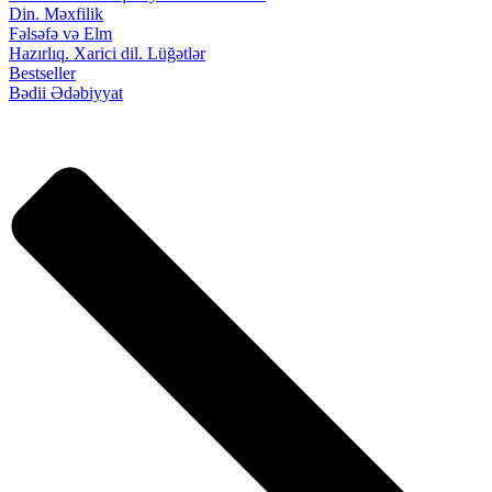
Din. Məxfilik
Fəlsəfə və Elm
Hazırlıq. Xarici dil. Lüğətlər
Bestseller
Bədii Ədəbiyyat