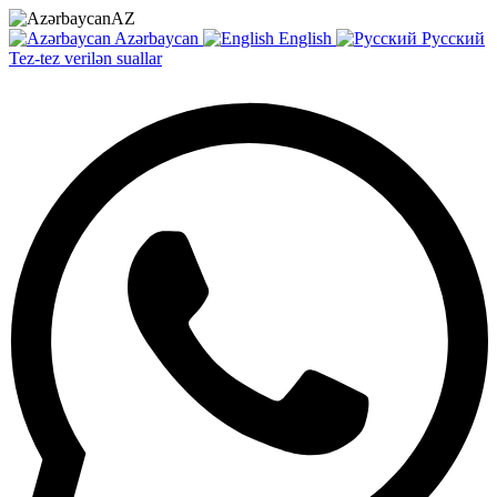
AZ
Azərbaycan
English
Русский
Tez-tez verilən suallar