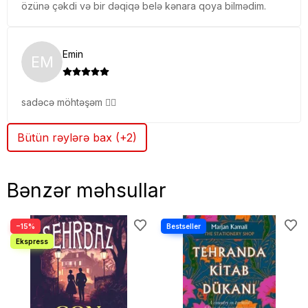
özünə çəkdi və bir dəqiqə belə kənara qoya bilmədim.
Emin
EM
sadəcə möhtəşəm 👍🏻
Bütün rəylərə bax (+2)
Bənzər məhsullar
−15%