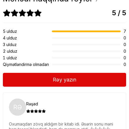
5 / 5
5 ulduz
7
4 ulduz
0
3 ulduz
0
2 ulduz
0
1 ulduz
0
Qiymətləndirmə olmadan
0
Rəy yazın
Rəşad
RƏ
Oxumaqdan zövq aldığım bir kitab idi. Əsərin sonu məni