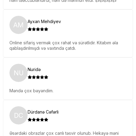
həm təəccübləndirdi, həm də məmnun etdi. 👍👍👍👍👍
Ayxan Mehdiyev
AM
Online sifariş vermək çox rahat və sürətlidir. Kitabım əla
qablaşdırılmışdı və vaxtında çatdı.
Nuridə
NU
Məndə çox bəyəndim.
Dürdanə Cəfərli
DC
Əsərdəki obrazlar çox canlı təsvir olunub. Hekayə məni