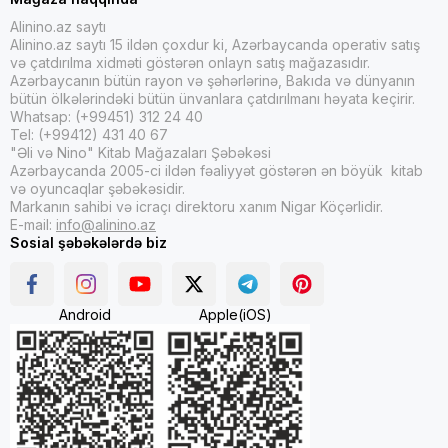
Alinino.az saytı
Alinino.az saytı 15 ildən çoxdur ki, Azərbaycanda operativ satış
və çatdırılma xidməti göstərən onlayn satış mağazasıdır.
Azərbaycanın bütün rayon və şəhərlərinə, Bakıda və dünyanın
bütün ölkələrindəki bütün ünvanlara çatdırılmanı həyata keçirir.
Whatsap: (+99451) 312 24 40
Tel: (+99412) 431 40 67
"Əli və Nino" Kitab Mağazaları Şəbəkəsi
Azərbaycanda 2005-ci ildən fəaliyyət göstərən ən böyük kitab
və oyuncaqlar şəbəkəsidir.
Markanın sahibi və icraçı direktoru xanım Nigar Köçərlidir.
E-mail:
info@alinino.az
Sosial şəbəkələrdə biz
Android
Apple(iOS)