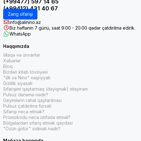
(+99477) 597 14 65
(+99412) 431 40 67
Zəng sifarişi
info@alinino.az
Biz həftənin 7 günü, saat 9:00 - 20:00 qədər çatdırılma edirik.
WhatsApp
Haqqımızda
Əlaqə və ünvanlar
Xəbərlər
Bloq
Bizdən kitab tövsiyəsi
"Əli və Nino" nəşriyyatı
Gizlilik siyasəti
Sifarişimi qaytarmaq (dəyişmək) istəyirəm
Pulsuz dənəmə nədir?
Geyimlərin rahat qaytarılması
Pulsuz çatdırılma fürsəti
Sifarişi necə etmək?
Promokodu necə istifadə etməli?
Bölgələrdən sifariş etmək qaydası
"Özün götür" xidməti nədir?
Mağaza haqqında