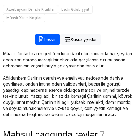
Azərbaycan Dilində Kitablar
Bədii Ədəbiyyat
Müasir Xarici Nəşrlər
Təsvir
Xüsusiyyətlər
Müasir fantastikanın qızıl fonduna daxil olan romanda hər şeydən
öncə son dərəcə maraqlı bir əhvalatla qarşılaşan oxucu əsərin
qəhrəmanının yaşantılarıyla çox yaxından tanış olur.
Ağıldankəm Çarlinin cərrahiyyə əməliyyatı nəticəsində dahiyə
çevrilməsi, ondan imtina edən valideynləri, bacısı ilə görüşü,
yaşadığı eşq macərası əsərdə olduqca maraqlı və orijinal tərzdə
təsvir olunub. Yazıçı adi, bir az da kəmağıl Çarlinin səmimi, kövrək
duyğularını məşhur Çarlinin iti ağlı, yüksək intellekti, dəmir məntiqi
və soyuq mühakimələriylə üz-üzə qoyur, cəmiyyətin kəmağıl və
dahi insana fərqli münasibətinin psixoloji məqamlarını açır.
Məhsul haqqında rəylər
7