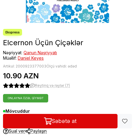
Elcernon Üçün Çiçəklər
Nəşriyyat:
Qanun Nəşriyyatı
Müəllif:
Daniel Keyes
Artikul:
2000923377003
Ölçü vahidi: ədəd
10.90 AZN
Reytinq və rəylər (7)
ONLAYNA ÖZƏL QIYMƏT
Mövcuddur
Səbətə at
Sual ver
Paylaşın