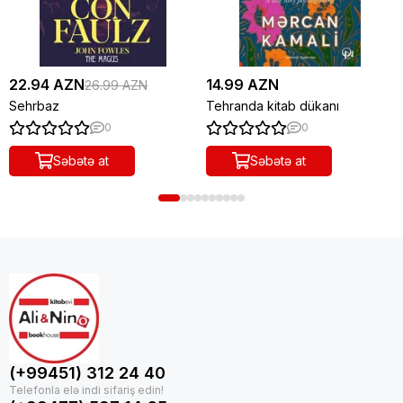
22.94 AZN
14.99 AZN
26.99 AZN
Sehrbaz
Tehranda kitab dükanı
0
0
Səbətə at
Səbətə at
(+99451) 312 24 40