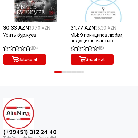
30.33 AZN
31.77 AZN
33.70 AZN
35.30 AZN
Убить буржуев
МЫ: 9 принципов любви,
ведущих к счастью
0
0
Səbətə at
Səbətə at
(+99451) 312 24 40