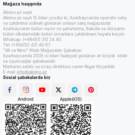
Mağaza haqqında
Alinino.az saytı
Alinino.az saytı 15 ildən çoxdur ki, Azərbaycanda operativ satış
və çatdırılma xidməti göstərən onlayn satış mağazasıdır.
Azərbaycanın bütün rayon və şəhərlərinə, Bakıda və dünyanın
bütün ölkələrindəki bütün ünvanlara çatdırılmanı həyata keçirir.
Whatsap: (+99451) 312 24 40
Tel: (+99412) 431 40 67
"Əli və Nino" Kitab Mağazaları Şəbəkəsi
Azərbaycanda 2005-ci ildən fəaliyyət göstərən ən böyük kitab
və oyuncaqlar şəbəkəsidir.
Markanın sahibi və icraçı direktoru xanım Nigar Köçərlidir.
E-mail:
info@alinino.az
Sosial şəbəkələrdə biz
Android
Apple(iOS)