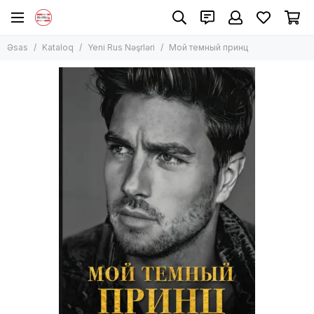
Əsas
Kataloq
Yeni Rus Nəşrləri
Мой темный принц