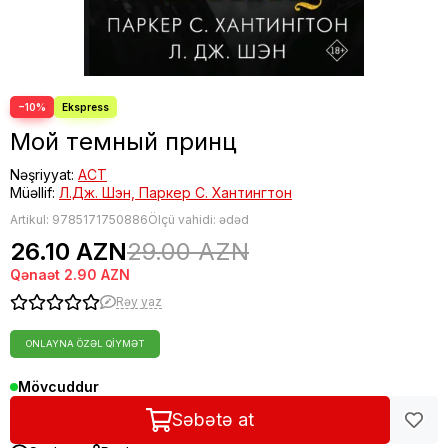
−10%
Мой темный принц
Nəşriyyat:
АСТ
Müəllif:
Л.Дж. Шэн, Паркер С. Хантингтон
Artikul:
9785171750886
Ölçü vahidi: ədəd
26.10 AZN
29.00 AZN
Qənaət
2.90 AZN
Rəy yaz
ONLAYNA ÖZƏL QIYMƏT
Mövcuddur
Səbətə at