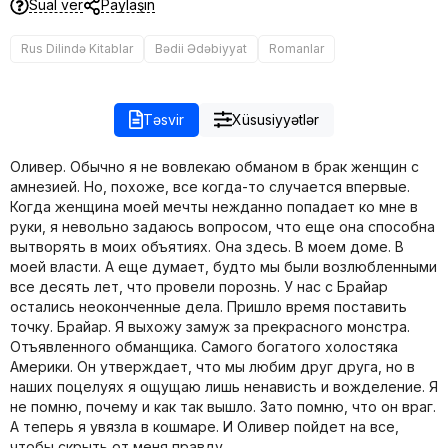
Sual ver
Paylaşın
Rus Dilində Kitablar
Bədii Ədəbiyyat
Romanlar
Təsvir
Xüsusiyyətlər
Оливер. Обычно я не вовлекаю обманом в брак женщин с
амнезией. Но, похоже, все когда-то случается впервые.
Когда женщина моей мечты нежданно попадает ко мне в
руки, я невольно задаюсь вопросом, что еще она способна
вытворять в моих объятиях. Она здесь. В моем доме. В
моей власти. А еще думает, будто мы были возлюбленными
все десять лет, что провели порознь. У нас с Брайар
остались неоконченные дела. Пришло время поставить
точку. Брайар. Я выхожу замуж за прекрасного монстра.
Отъявленного обманщика. Самого богатого холостяка
Америки. Он утверждает, что мы любим друг друга, но в
наших поцелуях я ощущаю лишь ненависть и вожделение. Я
не помню, почему и как так вышло. Зато помню, что он враг.
А теперь я увязла в кошмаре. И Оливер пойдет на все,
чтобы скрыть от меня правду.