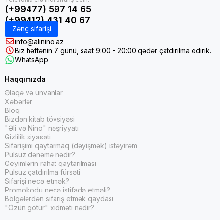
(+99477) 597 14 65
(+99412) 431 40 67
Zəng sifarişi
info@alinino.az
Biz həftənin 7 günü, saat 9:00 - 20:00 qədər çatdırılma edirik.
WhatsApp
Haqqımızda
Əlaqə və ünvanlar
Xəbərlər
Bloq
Bizdən kitab tövsiyəsi
"Əli və Nino" nəşriyyatı
Gizlilik siyasəti
Sifarişimi qaytarmaq (dəyişmək) istəyirəm
Pulsuz dənəmə nədir?
Geyimlərin rahat qaytarılması
Pulsuz çatdırılma fürsəti
Sifarişi necə etmək?
Promokodu necə istifadə etməli?
Bölgələrdən sifariş etmək qaydası
"Özün götür" xidməti nədir?