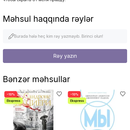
Məhsul haqqında rəylər
Burada hələ heç kim rəy yazmayıb. Birinci olun!
Rəy yazın
Bənzər məhsullar
−10%
−10%