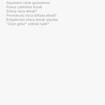
Geyimlərin rahat qaytarılması
Pulsuz çatdırılma fürsəti
Sifarişi necə etmək?
Promokodu necə istifadə etməli?
Bölgələrdən sifariş etmək qaydası
"Özün götür" xidməti nədir?