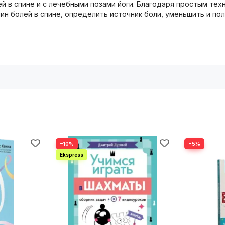
ей в спине и с лечебными позами йоги. Благодаря простым тех
ин болей в спине, определить источник боли, уменьшить и по
−10%
−5%