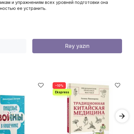
никам и упражнениям всех уровней подготовки она
лностью ее устранить.
Rəy yazın
−10%