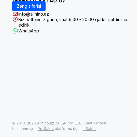
(+99412) 431 40 67
Zəng sifarişi
info@alinino.az
Biz həftənin 7 günü, saat 9:00 - 20:00 qədər çatdırılma
edirik.
WhatsApp
© 2010-2026 Alinino.az. "Ali&Nino" LLC .
Sayt xəritəsi
hazırlanmışdır
ProSales
platforma üçün
InSales