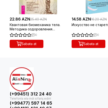
22.86 AZN
14.58 AZN
25.40 AZN
16.20 AZN
Квантовая биомеханика тела.
Искусство не старет
Методика оздоровления
опорно-двигательного аппарата.
0
0
Часть 2
Səbətə at
Səbətə at
(+99451) 312 24 40
(+99477) 597 14 65