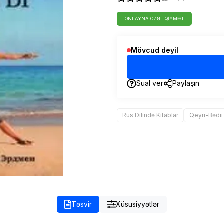
ONLAYNA ÖZƏL QIYMƏT
Mövcud deyil
Sual ver
Paylaşın
Rus Dilində Kitablar
Qeyri-Bədii
Təsvir
Xüsusiyyətlər