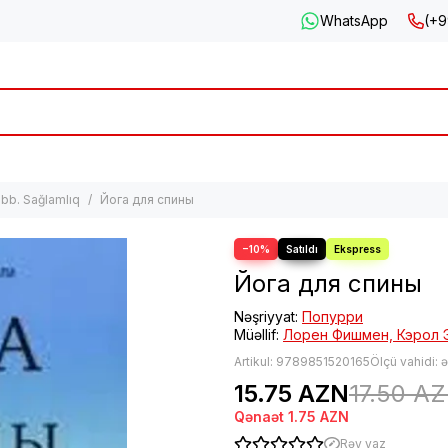
WhatsApp
(+9
ibb. Sağlamlıq
Йога для спины
−10%
Йога для спины
Nəşriyyat:
Попурри
Müəllif:
Лорен Фишмен, Кэрол
Artikul:
9789851520165
Ölçü vahidi: 
15.75 AZN
17.50 A
Qənaət
1.75 AZN
Rəy yaz