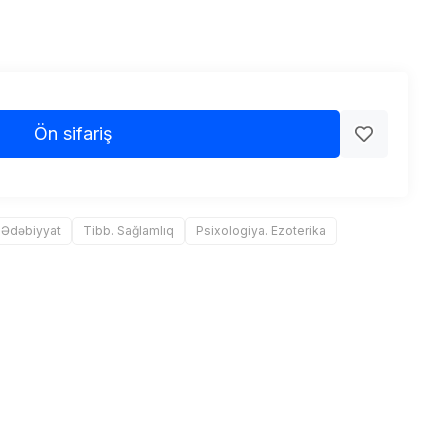
Ön sifariş
 Ədəbiyyat
Tibb. Sağlamlıq
Psixologiya. Ezoterika