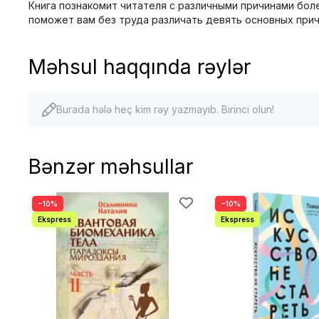
Книга познакомит читателя с различными причинами бол
поможет вам без труда различать девять основных прич
Məhsul haqqında rəylər
Burada hələ heç kim rəy yazmayıb. Birinci olun!
Bənzər məhsullar
−10%
−10%