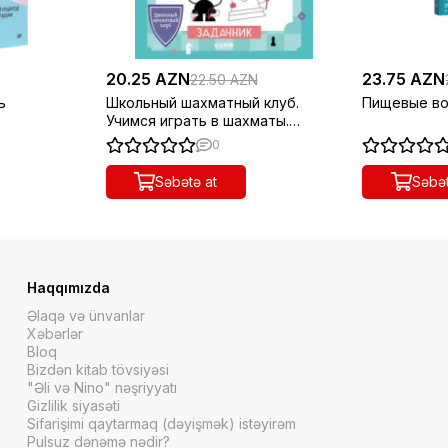
20.25 AZN
23.75 AZN
22.50 AZN
ь
Школьный шахматный клуб.
Пищевые во
Учимся играть в шахматы.
Задачник
0
Səbətə at
Səbət
Haqqımızda
Əlaqə və ünvanlar
Xəbərlər
Bloq
Bizdən kitab tövsiyəsi
"Əli və Nino" nəşriyyatı
Gizlilik siyasəti
Sifarişimi qaytarmaq (dəyişmək) istəyirəm
Pulsuz dənəmə nədir?