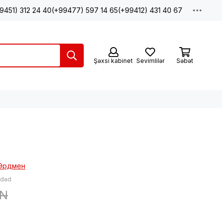
9451) 312 24 40
(+99477) 597 14 65
(+99412) 431 40 67
Şəxsi kabinet
Sevimlilər
Səbət
 Эрдмен
ədəd
ZN