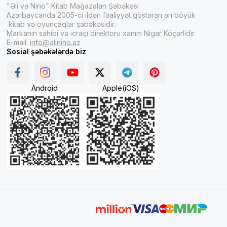
"Əli və Nino" Kitab Mağazaları Şəbəkəsi
Azərbaycanda 2005-ci ildən fəaliyyət göstərən ən böyük
kitab və oyuncaqlar şəbəkəsidir.
Markanın sahibi və icraçı direktoru xanım Nigar Köçərlidir.
E-mail:
info@alinino.az
Sosial şəbəkələrdə biz
Android
Apple(iOS)