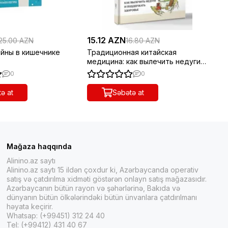
15.12 AZN
35
25.00 AZN
16.80 AZN
йны в кишечнике
Традиционная китайская
Пр
медицина: как вылечить недуги и
Во
поддержать здоровье
фу
0
0
ə at
Səbətə at
Mağaza haqqında
Alinino.az saytı
Alinino.az saytı 15 ildən çoxdur ki, Azərbaycanda operativ
satış və çatdırılma xidməti göstərən onlayn satış mağazasıdır.
Azərbaycanın bütün rayon və şəhərlərinə, Bakıda və
dünyanın bütün ölkələrindəki bütün ünvanlara çatdırılmanı
həyata keçirir.
Whatsap: (+99451) 312 24 40
Tel: (+99412) 431 40 67