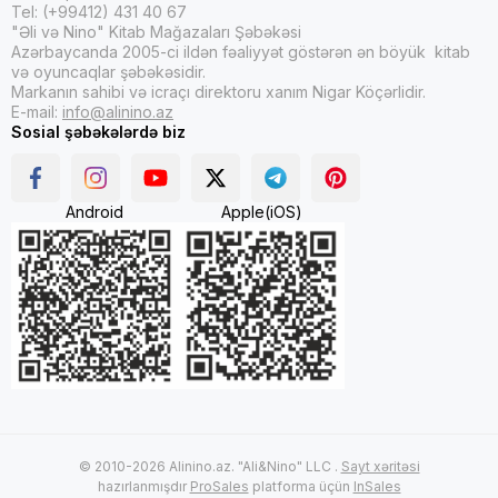
Tel: (+99412) 431 40 67
"Əli və Nino" Kitab Mağazaları Şəbəkəsi
Azərbaycanda 2005-ci ildən fəaliyyət göstərən ən böyük kitab
və oyuncaqlar şəbəkəsidir.
Markanın sahibi və icraçı direktoru xanım Nigar Köçərlidir.
E-mail:
info@alinino.az
Sosial şəbəkələrdə biz
Android
Apple(iOS)
© 2010-2026 Alinino.az. "Ali&Nino" LLC .
Sayt xəritəsi
hazırlanmışdır
ProSales
platforma üçün
InSales