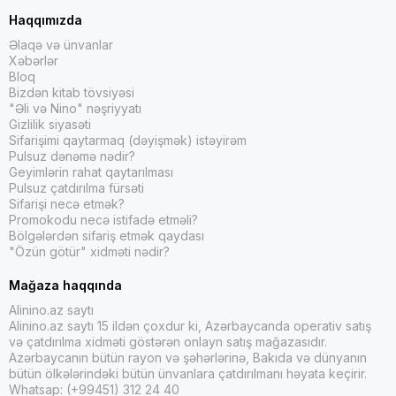
Haqqımızda
Əlaqə və ünvanlar
Xəbərlər
Bloq
Bizdən kitab tövsiyəsi
"Əli və Nino" nəşriyyatı
Gizlilik siyasəti
Sifarişimi qaytarmaq (dəyişmək) istəyirəm
Pulsuz dənəmə nədir?
Geyimlərin rahat qaytarılması
Pulsuz çatdırılma fürsəti
Sifarişi necə etmək?
Promokodu necə istifadə etməli?
Bölgələrdən sifariş etmək qaydası
"Özün götür" xidməti nədir?
Mağaza haqqında
Alinino.az saytı
Alinino.az saytı 15 ildən çoxdur ki, Azərbaycanda operativ satış
və çatdırılma xidməti göstərən onlayn satış mağazasıdır.
Azərbaycanın bütün rayon və şəhərlərinə, Bakıda və dünyanın
bütün ölkələrindəki bütün ünvanlara çatdırılmanı həyata keçirir.
Whatsap: (+99451) 312 24 40