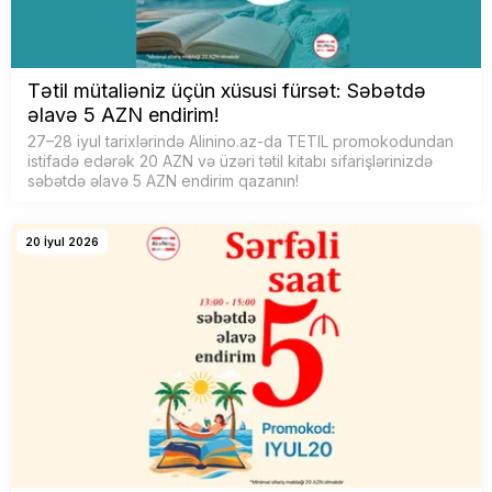
Tətil mütaliəniz üçün xüsusi fürsət: Səbətdə
əlavə 5 AZN endirim!
27–28 iyul tarixlərində Alinino.az-da TETIL promokodundan
istifadə edərək 20 AZN və üzəri tətil kitabı sifarişlərinizdə
səbətdə əlavə 5 AZN endirim qazanın!
20 İyul 2026