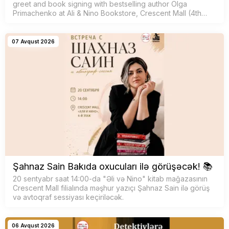
greet and book signing with bestselling author Olga
Primachenko at Ali & Nino Bookstore, Crescent Mall (4th
floor).
07 Avqust 2026
Şahnaz Sain Bakıda oxucuları ilə görüşəcək! 📚
20 sentyabr saat 14:00-da "Əli və Nino" kitab mağazasının
Crescent Mall filialında məşhur yazıçı Şahnaz Sain ilə görüş
və avtoqraf sessiyası keçiriləcək.
06 Avqust 2026