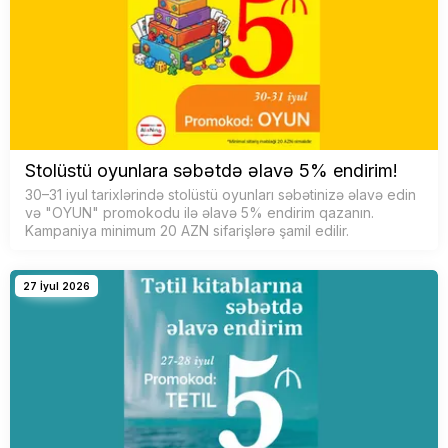
Stolüstü oyunlara səbətdə əlavə 5% endirim!
30–31 iyul tarixlərində stolüstü oyunları səbətinizə əlavə edin
və "OYUN" promokodu ilə əlavə 5% endirim qazanın.
Kampaniya minimum 20 AZN sifarişlərə şamil edilir.
27 İyul 2026