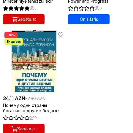
Millətlər niyə tənəzzül edir
Power and Progress
5
0
Səbətə at
Ön sifariş
−10%
34.11 AZN
37.90 AZN
Почему одни страны
богатые, а другие бедные
0
Səbətə at