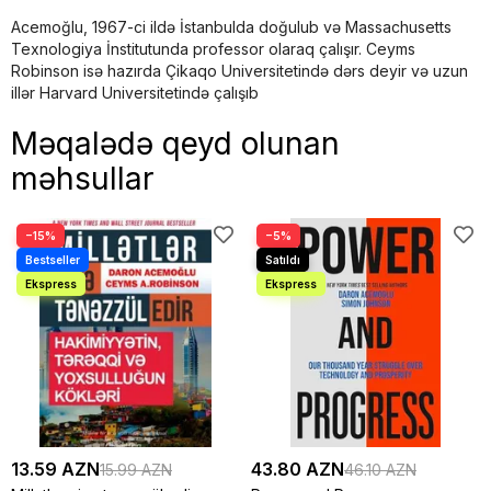
Acemoğlu, 1967-ci ildə İstanbulda doğulub və Massachusetts
Texnologiya İnstitutunda professor olaraq çalışır. Ceyms
Robinson isə hazırda Çikaqo Universitetində dərs deyir və uzun
illər Harvard Universitetində çalışıb
Məqalədə qeyd olunan
məhsullar
−15%
−5%
13.59 AZN
43.80 AZN
15.99 AZN
46.10 AZN