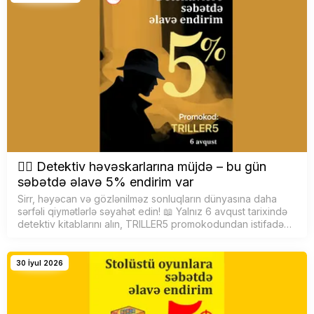
🕵️‍♂️ Detektiv həvəskarlarına müjdə – bu gün
səbətdə əlavə 5% endirim var
Sirr, həyəcan və gözlənilməz sonluqların dünyasına daha
sərfəli qiymətlərlə səyahət edin! 📖 Yalnız 6 avqust tarixində
detektiv kitablarını alın, TRILLER5 promokodundan istifadə
edərək səbətdə əlavə 5% endirim qazanın. F&uu…
30 İyul 2026