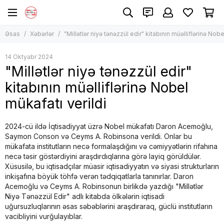
Əsas
Xəbərlər
"Millətlər niyə tənəzzül edir" kitabının müəlliflərinə Nobe
14 Oktyabr 2024
"Millətlər niyə tənəzzül edir"
kitabının müəlliflərinə Nobel
mükafatı verildi
2024-cü ildə İqtisadiyyat üzrə Nobel mükafatı Daron Acemoğlu,
Saymon Conson və Ceyms A. Robinsona verildi. Onlar bu
mükafata institutların necə formalaşdığını və cəmiyyətlərin rifahına
necə təsir göstərdiyini araşdırdıqlarına görə layiq görüldülər.
Xüsusilə, bu iqtisadçılar müasir iqtisadiyyatın və siyasi strukturların
inkişafına böyük töhfə verən tədqiqatlarla tanınırlar. Daron
Acemoğlu və Ceyms A. Robinsonun birlikdə yazdığı "Millətlər
Niyə Tənəzzül Edir" adlı kitabda ölkələrin iqtisadi
uğursuzluqlarının əsas səbəblərini araşdıraraq, güclü institutların
vacibliyini vurğulayıblar.