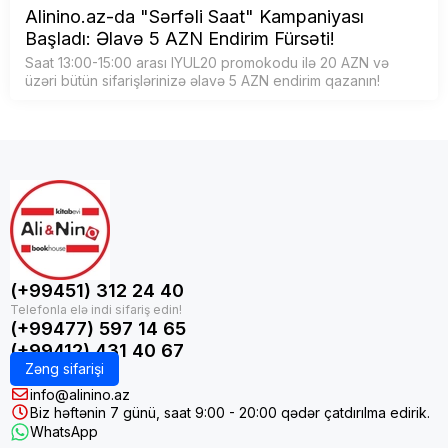
Alinino.az-da "Sərfəli Saat" Kampaniyası
Başladı: Əlavə 5 AZN Endirim Fürsəti!
Saat 13:00-15:00 arası IYUL20 promokodu ilə 20 AZN və
üzəri bütün sifarişlərinizə əlavə 5 AZN endirim qazanın!
(+99451) 312 24 40
(+99477) 597 14 65
(+99412) 431 40 67
Zəng sifarişi
info@alinino.az
Biz həftənin 7 günü, saat 9:00 - 20:00 qədər çatdırılma edirik.
WhatsApp