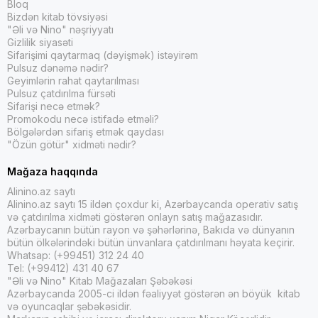
Bloq
Bizdən kitab tövsiyəsi
"Əli və Nino" nəşriyyatı
Gizlilik siyasəti
Sifarişimi qaytarmaq (dəyişmək) istəyirəm
Pulsuz dənəmə nədir?
Geyimlərin rahat qaytarılması
Pulsuz çatdırılma fürsəti
Sifarişi necə etmək?
Promokodu necə istifadə etməli?
Bölgələrdən sifariş etmək qaydası
"Özün götür" xidməti nədir?
Mağaza haqqında
Alinino.az saytı
Alinino.az saytı 15 ildən çoxdur ki, Azərbaycanda operativ satış
və çatdırılma xidməti göstərən onlayn satış mağazasıdır.
Azərbaycanın bütün rayon və şəhərlərinə, Bakıda və dünyanın
bütün ölkələrindəki bütün ünvanlara çatdırılmanı həyata keçirir.
Whatsap: (+99451) 312 24 40
Tel: (+99412) 431 40 67
"Əli və Nino" Kitab Mağazaları Şəbəkəsi
Azərbaycanda 2005-ci ildən fəaliyyət göstərən ən böyük kitab
və oyuncaqlar şəbəkəsidir.