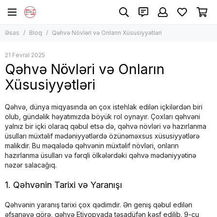
Əsas
Bloq
Qəhvə Növləri və Onların Xüsusiyyətləri
21 Fevral 2025
Qəhvə Növləri və Onların
Xüsusiyyətləri
Qəhvə, dünya miqyasında ən çox istehlak edilən içkilərdən biri
olub, gündəlik həyatımızda böyük rol oynayır. Çoxları qəhvəni
yalnız bir içki olaraq qəbul etsə də, qəhvə növləri və hazırlanma
üsulları müxtəlif mədəniyyətlərdə özünəməxsus xüsusiyyətlərə
malikdir. Bu məqalədə qəhvənin müxtəlif növləri, onların
hazırlanma üsulları və fərqli ölkələrdəki qəhvə mədəniyyətinə
nəzər salacağıq.
1. Qəhvənin Tarixi və Yaranışı
Qəhvənin yaranış tarixi çox qədimdir. Ən geniş qəbul edilən
əfsanəyə görə, qəhvə Etiyopyada təsadüfən kəşf edilib. 9-cu