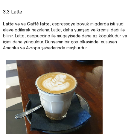
3.3 Latte
Latte
və ya
Caffè latte
, espressoya böyük miqdarda isti süd
əlavə edilərək hazırlanır. Latte, daha yumşaq və kremsi dadı ilə
bilinir. Latte, cappuccino ilə müqayisədə daha az köpüklüdür və
içimi daha yüngüldür. Dünyanın bir çox ölkəsində, xüsusən
Amerika və Avropa şəhərlərində məşhurdur.