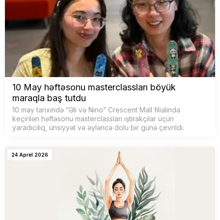
10 May həftəsonu masterclassları böyük
maraqla baş tutdu
10 may tarixində “Əli və Nino” Crescent Mall filialında
keçirilən həftəsonu masterclassları iştirakçılar üçün
yaradıcılıq, ünsiyyət və əyləncə dolu bir günə çevrildi.
24 Aprel 2026