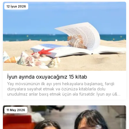
12 İyun 2026
İyun ayında oxuyacağınız 15 kitab
Yay mövsümünün ilk ayı yeni hekayələrə başlamaq, fərqli
dünyalara səyahət etmək və özünüzə kitablarla dolu
unudulmaz anlar bəxş etmək üçün əla fürsətdir. İyun ayı ü&…
11 May 2026