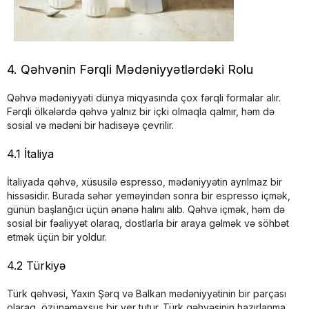
4. Qəhvənin Fərqli Mədəniyyətlərdəki Rolu
Qəhvə mədəniyyəti dünya miqyasında çox fərqli formalar alır.
Fərqli ölkələrdə qəhvə yalnız bir içki olmaqla qalmır, həm də
sosial və mədəni bir hadisəyə çevrilir.
4.1 İtaliya
İtaliyada qəhvə, xüsusilə espresso, mədəniyyətin ayrılmaz bir
hissəsidir. Burada səhər yeməyindən sonra bir espresso içmək,
günün başlanğıcı üçün ənənə halını alıb. Qəhvə içmək, həm də
sosial bir fəaliyyət olaraq, dostlarla bir araya gəlmək və söhbət
etmək üçün bir yoldur.
4.2 Türkiyə
Türk qəhvəsi, Yaxın Şərq və Balkan mədəniyyətinin bir parçası
olaraq, özünəməxsus bir yer tutur. Türk qəhvəsinin hazırlanma