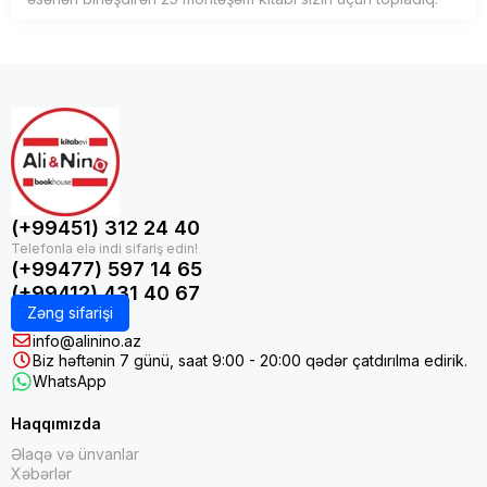
(+99451) 312 24 40
(+99477) 597 14 65
(+99412) 431 40 67
Zəng sifarişi
info@alinino.az
Biz həftənin 7 günü, saat 9:00 - 20:00 qədər çatdırılma edirik.
WhatsApp
Haqqımızda
Əlaqə və ünvanlar
Xəbərlər