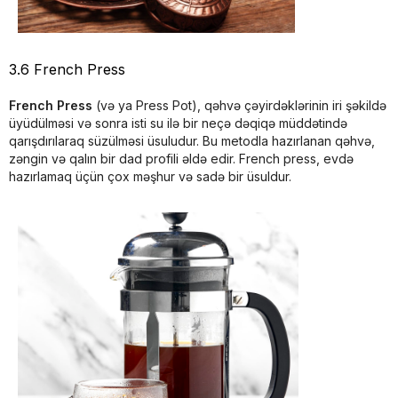
3.6 French Press
French Press
(və ya Press Pot), qəhvə çəyirdəklərinin iri şəkildə
üyüdülməsi və sonra isti su ilə bir neçə dəqiqə müddətində
qarışdırılaraq süzülməsi üsuludur. Bu metodla hazırlanan qəhvə,
zəngin və qalın bir dad profili əldə edir. French press, evdə
hazırlamaq üçün çox məşhur və sadə bir üsuldur.