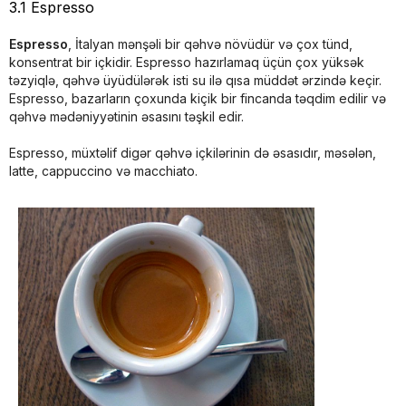
3.1 Espresso
Espresso
, İtalyan mənşəli bir qəhvə növüdür və çox tünd,
konsentrat bir içkidir. Espresso hazırlamaq üçün çox yüksək
təzyiqlə, qəhvə üyüdülərək isti su ilə qısa müddət ərzində keçir.
Espresso, bazarların çoxunda kiçik bir fincanda təqdim edilir və
qəhvə mədəniyyətinin əsasını təşkil edir.
Espresso, müxtəlif digər qəhvə içkilərinin də əsasıdır, məsələn,
latte, cappuccino və macchiato.