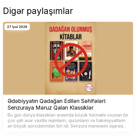
Digər paylaşımlar
27 İyul 2026
Ədəbiyyatın Qadağan Edilən Səhifələri:
Senzuraya Məruz Qalan Klassiklər
Bu gün dünya klassikləri arasında böyük hörmətlə oxunan bir
çox şah əsər vaxtilə rejimlərin, qurumların və hakimiyyətlərin
ən böyük qorxularından biri idi. Senzura maneəsini aşaraq
geri &cce…