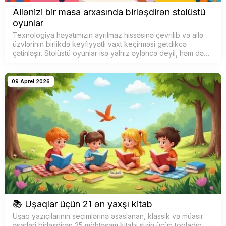
Ailənizi bir masa arxasında birləşdirən stolüstü
oyunlar
Texnologiya həyatımızın ayrılmaz hissəsinə çevrilib və ailə
üzvlərinin birlikdə keyfiyyətli vaxt keçirməsi getdikcə
çətinləşir. Stolüstü oyunlar isə yalnız əyləncə deyil, həm də
uşaqlar və bö…
09 Aprel 2026
📚 Uşaqlar üçün 21 ən yaxşı kitab
Uşaq yazıçılarının seçimlərinə əsaslanan, klassik və müasir
əsərləri birləşdirən 25 möhtəşəm kitabı sizin üçün topladıq.