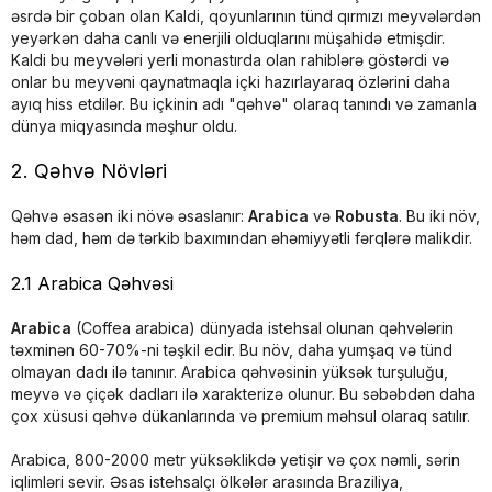
əsrdə bir çoban olan Kaldi, qoyunlarının tünd qırmızı meyvələrdən
yeyərkən daha canlı və enerjili olduqlarını müşahidə etmişdir.
Kaldi bu meyvələri yerli monastırda olan rahiblərə göstərdi və
onlar bu meyvəni qaynatmaqla içki hazırlayaraq özlərini daha
ayıq hiss etdilər. Bu içkinin adı "qəhvə" olaraq tanındı və zamanla
dünya miqyasında məşhur oldu.
2. Qəhvə Növləri
Qəhvə əsasən iki növə əsaslanır:
Arabica
və
Robusta
. Bu iki növ,
həm dad, həm də tərkib baxımından əhəmiyyətli fərqlərə malikdir.
2.1 Arabica Qəhvəsi
Arabica
(Coffea arabica) dünyada istehsal olunan qəhvələrin
təxminən 60-70%-ni təşkil edir. Bu növ, daha yumşaq və tünd
olmayan dadı ilə tanınır. Arabica qəhvəsinin yüksək turşuluğu,
meyvə və çiçək dadları ilə xarakterizə olunur. Bu səbəbdən daha
çox xüsusi qəhvə dükanlarında və premium məhsul olaraq satılır.
Arabica, 800-2000 metr yüksəklikdə yetişir və çox nəmli, sərin
iqlimləri sevir. Əsas istehsalçı ölkələr arasında Braziliya,