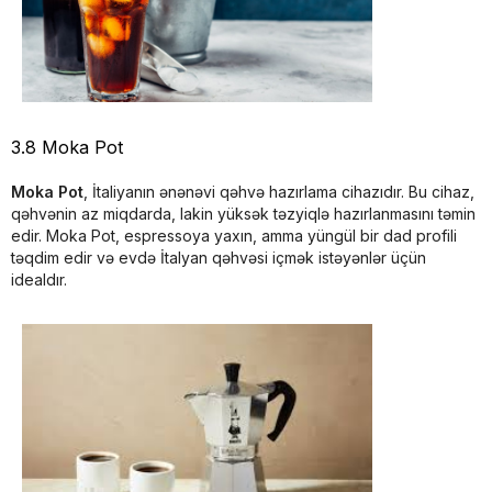
3.8 Moka Pot
Moka Pot
, İtaliyanın ənənəvi qəhvə hazırlama cihazıdır. Bu cihaz,
qəhvənin az miqdarda, lakin yüksək təzyiqlə hazırlanmasını təmin
edir. Moka Pot, espressoya yaxın, amma yüngül bir dad profili
təqdim edir və evdə İtalyan qəhvəsi içmək istəyənlər üçün
idealdır.