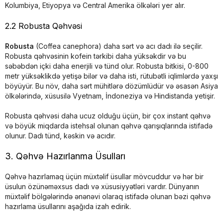
Kolumbiya, Etiyopya və Central Amerika ölkələri yer alır.
2.2 Robusta Qəhvəsi
Robusta
(Coffea canephora) daha sərt və acı dadı ilə seçilir.
Robusta qəhvəsinin kofein tərkibi daha yüksəkdir və bu
səbəbdən içki daha enerjili və tünd olur. Robusta bitkisi, 0-800
metr yüksəklikdə yetişə bilər və daha isti, rütubətli iqlimlərdə yaxşı
böyüyür. Bu növ, daha sərt mühitlərə dözümlüdür və əsasən Asiya
ölkələrində, xüsusilə Vyetnam, İndoneziya və Hindistanda yetişir.
Robusta qəhvəsi daha ucuz olduğu üçün, bir çox instant qəhvə
və böyük miqdarda istehsal olunan qəhvə qarışıqlarında istifadə
olunur. Dadı tünd, kəskin və acıdır.
3. Qəhvə Hazırlanma Üsulları
Qəhvə hazırlamaq üçün müxtəlif üsullar mövcuddur və hər bir
üsulun özünəməxsus dadı və xüsusiyyətləri vardır. Dünyanın
müxtəlif bölgələrində ənənəvi olaraq istifadə olunan bəzi qəhvə
hazırlama üsullarını aşağıda izah edirik.