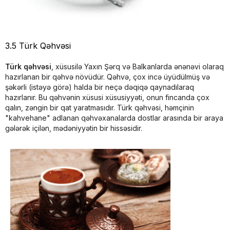
3.5 Türk Qəhvəsi
Türk qəhvəsi
, xüsusilə Yaxın Şərq və Balkanlarda ənənəvi olaraq
hazırlanan bir qəhvə növüdür. Qəhvə, çox incə üyüdülmüş və
şəkərli (istəyə görə) halda bir neçə dəqiqə qaynadılaraq
hazırlanır. Bu qəhvənin xüsusi xüsusiyyəti, onun fincanda çox
qalın, zəngin bir qat yaratmasıdır. Türk qəhvəsi, həmçinin
"kahvehane" adlanan qəhvəxanalarda dostlar arasında bir araya
gələrək içilən, mədəniyyətin bir hissəsidir.