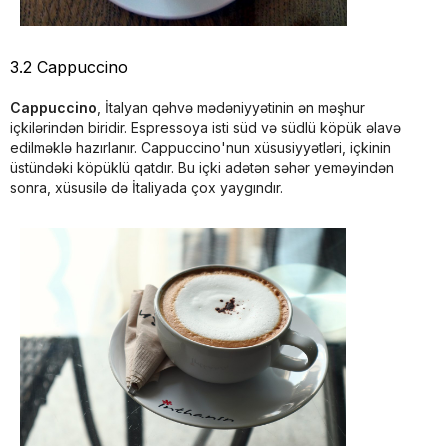
3.2 Cappuccino
Cappuccino
, İtalyan qəhvə mədəniyyətinin ən məşhur
içkilərindən biridir. Espressoya isti süd və südlü köpük əlavə
edilməklə hazırlanır. Cappuccino'nun xüsusiyyətləri, içkinin
üstündəki köpüklü qatdır. Bu içki adətən səhər yeməyindən
sonra, xüsusilə də İtaliyada çox yaygındır.