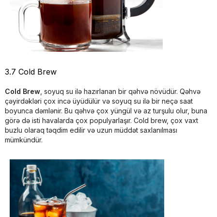
3.7 Cold Brew
Cold Brew
, soyuq su ilə hazırlanan bir qəhvə növüdür. Qəhvə
çəyirdəkləri çox incə üyüdülür və soyuq su ilə bir neçə saat
boyunca dəmlənir. Bu qəhvə çox yüngül və az turşulu olur, buna
görə də isti havalarda çox populyarlaşır. Cold brew, çox vaxt
buzlu olaraq təqdim edilir və uzun müddət saxlanılması
mümkündür.