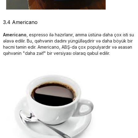
3.4 Americano
Americano
, espresso ilə hazırlanır, amma üstünə daha çox isti su
əlavə edilir. Bu, qəhvənin dadını yüngülləşdirir və daha böyük bir
həcmi təmin edir. Americano, ABŞ-da çox populyardır və əsasən
qəhvənin "daha zəif" bir versiyası olaraq qəbul edilir.