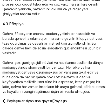
prosesi çox diqqət tələb edir və çox vaxt mərasimlərə çevrilir.
Qəhvənin yanında, bəzən türk lokumu və ya digər yerli
şirniyyatlar təqdim edilir.
4.3 Efiopiya
Qəhvə, Efiopiyanın ənənəvi mədəniyyətinin bir hissəsidir və
burada qəhvə hazırlamaq bir mərasimə çevrilir. Efiopya qəhvəsi,
təzə qovrulmuş və dəyərli bir məhsul kimi qiymətləndirilir. Bu
ölkədə qəhvə həm də sosial əlaqələrin gücləndirilməsi üçün bir
vasitədir.
Qəhvə, çox geniş çeşidli növləri və hazırlanma üsulları ilə dünya
mədəniyyətində əhəmiyyətli bir yer tutur. Hər ölkə və hər
mədəniyyət qəhvəyə özünəməxsus bir yanaşma təklif edir və
buna görə də hər bir qəhvə növü özünə məxsus dad və
keyfiyyətlərə malikdir. İster tünd bir espresso, ister yumşaq bir
latte, qəhvə hər zaman insanların bir araya gəlməsi, söhbət etməsi
və həyatlarını zənginləşdirməsi üçün bir vasitə olmuşdur.
Paylaşımlar siyahısına qayıt
Paylaşın