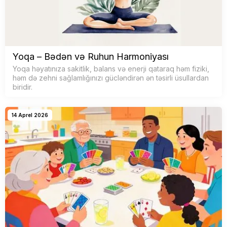
Yoqa – Bədən və Ruhun Harmoniyası
Yoqa həyatınıza sakitlik, balans və enerji qataraq həm fiziki,
həm də zehni sağlamlığınızı gücləndirən ən təsirli üsullardan
biridir.
14 Aprel 2026