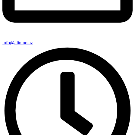
info@alinino.az