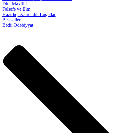
Din. Məxfilik
Fəlsəfə və Elm
Hazırlıq. Xarici dil. Lüğətlər
Bestseller
Bədii Ədəbiyyat