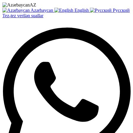
AZ
Azərbaycan
English
Русский
Tez-tez verilən suallar