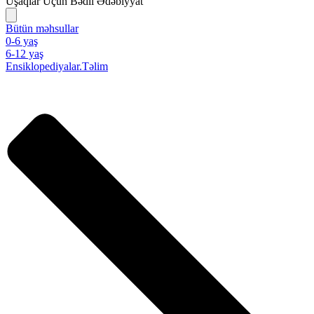
Uşaqlar Üçün Bədii Ədəbiyyat
Bütün məhsullar
0-6 yaş
6-12 yaş
Ensiklopediyalar.Təlim