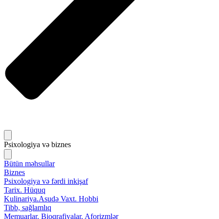
Psixologiya və biznes
Bütün məhsullar
Biznes
Psixologiya və fərdi inkişaf
Tarix. Hüquq
Kulinariya.Asudə Vaxt. Hobbi
Tibb, sağlamlıq
Memuarlar. Bioqrafiyalar. Aforizmlər