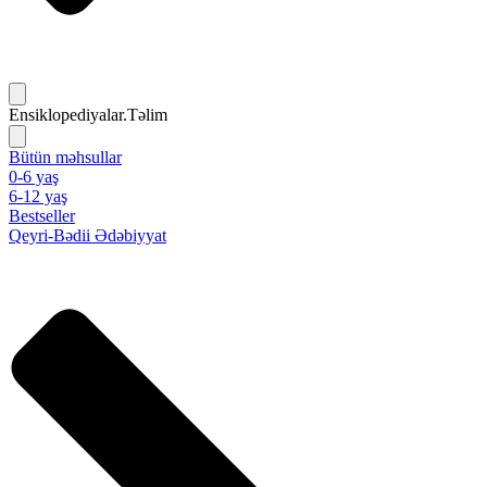
Ensiklopediyalar.Təlim
Bütün məhsullar
0-6 yaş
6-12 yaş
Bestseller
Qeyri-Bədii Ədəbiyyat