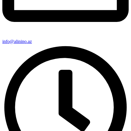
info@alinino.az