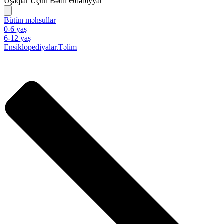
Uşaqlar Üçün Bədii Ədəbiyyat
Bütün məhsullar
0-6 yaş
6-12 yaş
Ensiklopediyalar.Təlim