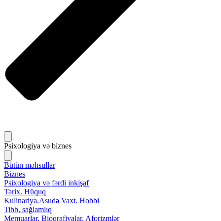
Psixologiya və biznes
Bütün məhsullar
Biznes
Psixologiya və fərdi inkişaf
Tarix. Hüquq
Kulinariya.Asudə Vaxt. Hobbi
Tibb, sağlamlıq
Memuarlar. Bioqrafiyalar. Aforizmlər