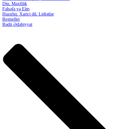
Din. Məxfilik
Fəlsəfə və Elm
Hazırlıq. Xarici dil. Lüğətlər
Bestseller
Bədii Ədəbiyyat