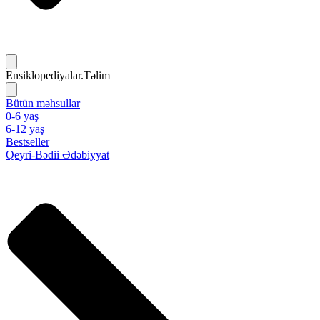
Ensiklopediyalar.Təlim
Bütün məhsullar
0-6 yaş
6-12 yaş
Bestseller
Qeyri-Bədii Ədəbiyyat