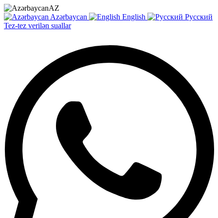
AZ
Azərbaycan
English
Русский
Tez-tez verilən suallar