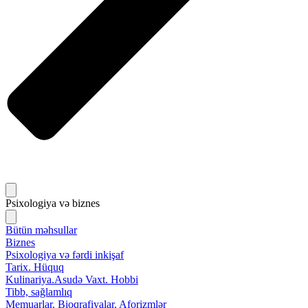
Psixologiya və biznes
Bütün məhsullar
Biznes
Psixologiya və fərdi inkişaf
Tarix. Hüquq
Kulinariya.Asudə Vaxt. Hobbi
Tibb, sağlamlıq
Memuarlar. Bioqrafiyalar. Aforizmlər