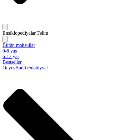
Ensiklopediyalar.Təlim
Bütün məhsullar
0-6 yaş
6-12 yaş
Bestseller
Qeyri-Bədii Ədəbiyyat