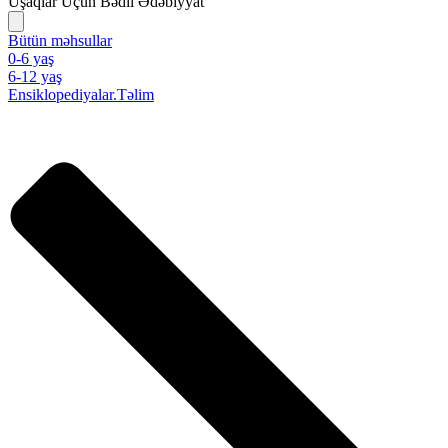
Uşaqlar Üçün Bədii Ədəbiyyat
Bütün məhsullar
0-6 yaş
6-12 yaş
Ensiklopediyalar.Təlim