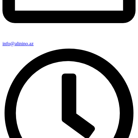
info@alinino.az