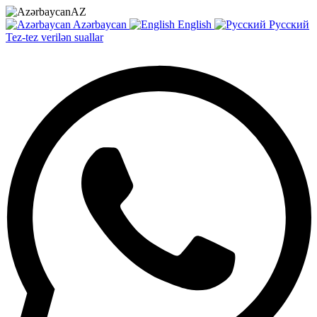
AZ
Azərbaycan
English
Русский
Tez-tez verilən suallar