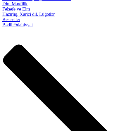
Din. Məxfilik
Fəlsəfə və Elm
Hazırlıq. Xarici dil. Lüğətlər
Bestseller
Bədii Ədəbiyyat