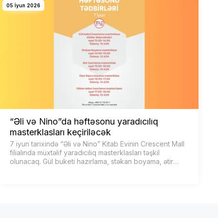
05 İyun 2026
“Əli və Nino”da həftəsonu yaradıcılıq
masterklasları keçiriləcək
7 iyun tarixində “Əli və Nino” Kitab Evinin Crescent Mall
filialında müxtəlif yaradıcılıq masterklasları təşkil
olunacaq. Gül buketi hazırlama, stəkan boyama, ətir
hazırlama, gips fiquru boyama və gildən dekor …