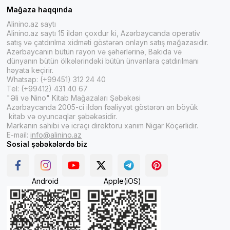
Mağaza haqqında
Alinino.az saytı
Alinino.az saytı 15 ildən çoxdur ki, Azərbaycanda operativ
satış və çatdırılma xidməti göstərən onlayn satış mağazasıdır.
Azərbaycanın bütün rayon və şəhərlərinə, Bakıda və
dünyanın bütün ölkələrindəki bütün ünvanlara çatdırılmanı
həyata keçirir.
Whatsap: (+99451) 312 24 40
Tel: (+99412) 431 40 67
"Əli və Nino" Kitab Mağazaları Şəbəkəsi
Azərbaycanda 2005-ci ildən fəaliyyət göstərən ən böyük
kitab və oyuncaqlar şəbəkəsidir.
Markanın sahibi və icraçı direktoru xanım Nigar Köçərlidir.
E-mail:
info@alinino.az
Sosial şəbəkələrdə biz
Android
Apple(iOS)