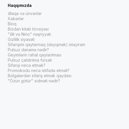
Haqqımızda
Əlaqə və ünvanlar
Xəbərlər
Bloq
Bizdən kitab tövsiyəsi
"Əli və Nino" nəşriyyatı
Gizlilik siyasəti
Sifarişimi qaytarmaq (dəyişmək) istəyirəm
Pulsuz dənəmə nədir?
Geyimlərin rahat qaytarılması
Pulsuz çatdırılma fürsəti
Sifarişi necə etmək?
Promokodu necə istifadə etməli?
Bölgələrdən sifariş etmək qaydası
"Özün götür" xidməti nədir?