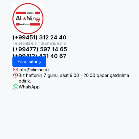
(+99451) 312 24 40
(+99477) 597 14 65
(+99412) 431 40 67
Zəng sifarişi
info@alinino.az
Biz həftənin 7 günü, saat 9:00 - 20:00 qədər çatdırılma
edirik.
WhatsApp