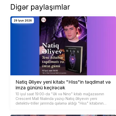
Digər paylaşımlar
29 İyun 2026
Natiq Əliyev yeni kitabı "Hiss"in təqdimat və
imza gününü keçirəcək
10 iyul saat 19:00-da "Əli və Nino" kitab mağazasının
Crescent Mall filialında yazıçı Natiq Əliyevin yeni
detektiv-triller janrında qələmə aldığı "Hiss" kitabının
təqdimatı və imza günü keçiriləcək.