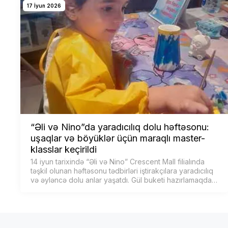
17 İyun 2026
“Əli və Nino”da yaradıcılıq dolu həftəsonu:
uşaqlar və böyüklər üçün maraqlı master-
klasslar keçirildi
14 iyun tarixində “Əli və Nino” Crescent Mall filialında
təşkil olunan həftəsonu tədbirləri iştirakçılara yaradıcılıq
və əyləncə dolu anlar yaşatdı. Gül buketi hazırlamaqdan
müxtəlif boyama master-klassl…