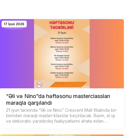
17 İyun 2026
“Əli və Nino”da həftəsonu masterclassları
maraqla qarşılandı
21 iyun tarixində “Əli və Nino” Crescent Mall filialında bir-
birindən maraqlı master-klasslar keçiriləcək. Rəsm, əl işi
və dekorativ yaradıcılıq fəaliyyətlərini əhatə edən
proqram iştirakçılara həm əyləncəl…