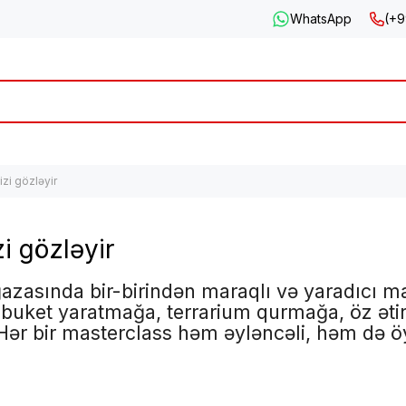
WhatsApp
(+9
izi gözləyir
zi gözləyir
ğazasında bir-birindən maraqlı və yaradıcı ma
, buket yaratmağa, terrarium qurmağa, öz ət
. Hər bir masterclass həm əyləncəli, həm də ö