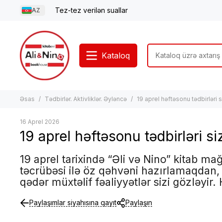
Tez-tez verilən suallar
AZ
Kataloq
Əsas
Tədbirlər. Aktivliklər. Əyləncə
19 aprel həftəsonu tədbirləri s
16 Aprel 2026
19 aprel həftəsonu tədbirləri si
19 aprel tarixində “Əli və Nino” kitab ma
təcrübəsi ilə öz qəhvəni hazırlamaqdan
qədər müxtəlif fəaliyyətlər sizi gözləyir
Paylaşımlar siyahısına qayıt
Paylaşın