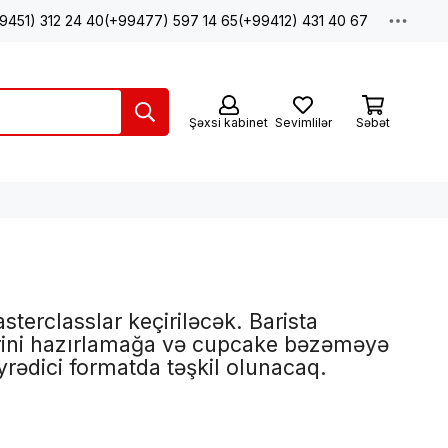
9451) 312 24 40
(+99477) 597 14 65
(+99412) 431 40 67
Şəxsi kabinet
Sevimlilər
Səbət
sterclasslar keçiriləcək. Barista
irini hazırlamağa və cupcake bəzəməyə
yrədici formatda təşkil olunacaq.