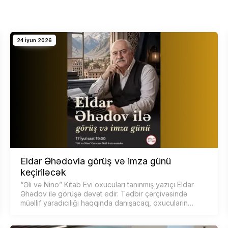
24 İyun 2026
Eldar Əhədovla görüş və imza günü
keçiriləcək
“Əli və Nino” Kitab Evi oxucuları tanınmış yazıçı Eldar
Əhədov ilə görüşə dəvət edir. Tədbir çərçivəsində
müəllif yaradıcılığı haqqında danışacaq, oxucuların
suallarını cavablandıracaq…