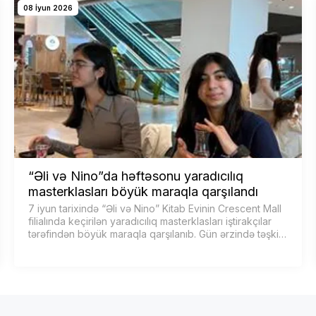
08 İyun 2026
“Əli və Nino”da həftəsonu yaradıcılıq
masterklasları böyük maraqla qarşılandı
7 iyun tarixində “Əli və Nino” Kitab Evinin Crescent Mall
filialında keçirilən yaradıcılıq masterklasları iştirakçılar
tərəfindən böyük maraqla qarşılanıb. Gün ərzində təşkil
olunan müxt…