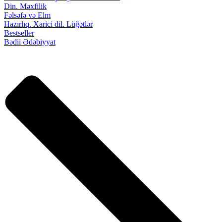
Din. Məxfilik
Fəlsəfə və Elm
Hazırlıq. Xarici dil. Lüğətlər
Bestseller
Bədii Ədəbiyyat