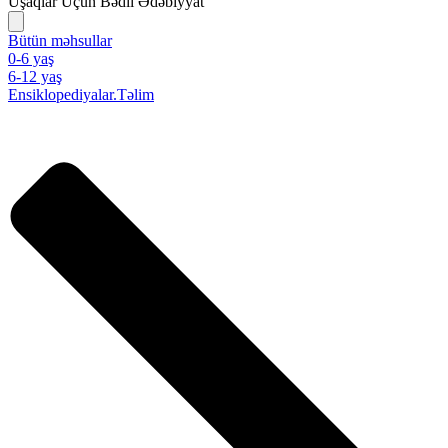
Uşaqlar Üçün Bədii Ədəbiyyat
Bütün məhsullar
0-6 yaş
6-12 yaş
Ensiklopediyalar.Təlim