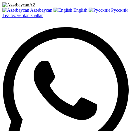
AZ
Azərbaycan
English
Русский
Tez-tez verilən suallar