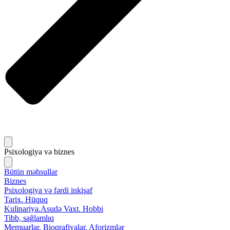
Psixologiya və biznes
Bütün məhsullar
Biznes
Psixologiya və fərdi inkişaf
Tarix. Hüquq
Kulinariya.Asudə Vaxt. Hobbi
Tibb, sağlamlıq
Memuarlar. Bioqrafiyalar. Aforizmlər