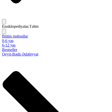
Ensiklopediyalar.Təlim
Bütün məhsullar
0-6 yaş
6-12 yaş
Bestseller
Qeyri-Bədii Ədəbiyyat