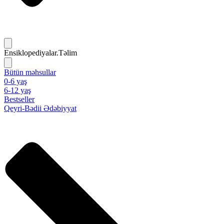
Ensiklopediyalar.Təlim
Bütün məhsullar
0-6 yaş
6-12 yaş
Bestseller
Qeyri-Bədii Ədəbiyyat