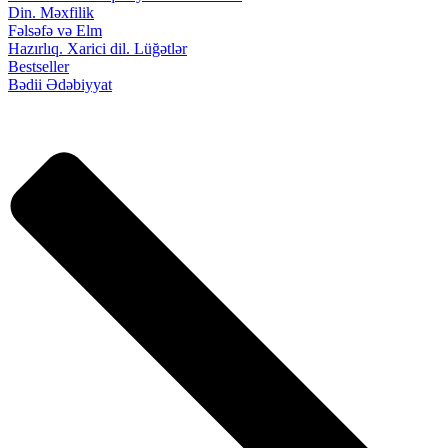
Din. Məxfilik
Fəlsəfə və Elm
Hazırlıq. Xarici dil. Lüğətlər
Bestseller
Bədii Ədəbiyyat