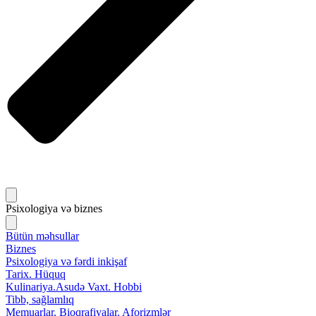
Psixologiya və biznes
Bütün məhsullar
Biznes
Psixologiya və fərdi inkişaf
Tarix. Hüquq
Kulinariya.Asudə Vaxt. Hobbi
Tibb, sağlamlıq
Memuarlar. Bioqrafiyalar. Aforizmlər