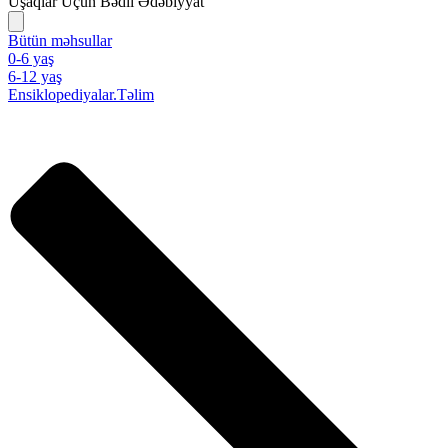
Uşaqlar Üçün Bədii Ədəbiyyat
Bütün məhsullar
0-6 yaş
6-12 yaş
Ensiklopediyalar.Təlim