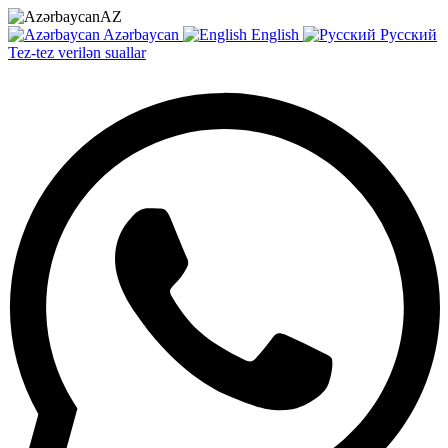
AZ
Azərbaycan
English
Русский
Tez-tez verilən suallar