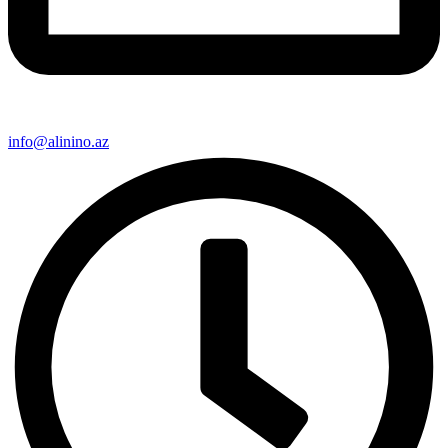
info@alinino.az