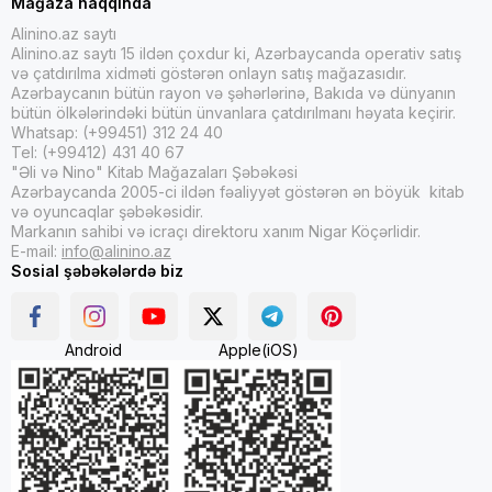
Mağaza haqqında
Alinino.az saytı
Alinino.az saytı 15 ildən çoxdur ki, Azərbaycanda operativ satış
və çatdırılma xidməti göstərən onlayn satış mağazasıdır.
Azərbaycanın bütün rayon və şəhərlərinə, Bakıda və dünyanın
bütün ölkələrindəki bütün ünvanlara çatdırılmanı həyata keçirir.
Whatsap: (+99451) 312 24 40
Tel: (+99412) 431 40 67
"Əli və Nino" Kitab Mağazaları Şəbəkəsi
Azərbaycanda 2005-ci ildən fəaliyyət göstərən ən böyük kitab
və oyuncaqlar şəbəkəsidir.
Markanın sahibi və icraçı direktoru xanım Nigar Köçərlidir.
E-mail:
info@alinino.az
Sosial şəbəkələrdə biz
Android
Apple(iOS)