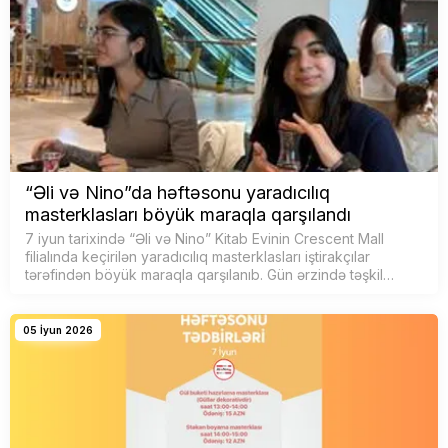
“Əli və Nino”da həftəsonu yaradıcılıq
masterklasları böyük maraqla qarşılandı
7 iyun tarixində “Əli və Nino” Kitab Evinin Crescent Mall
filialında keçirilən yaradıcılıq masterklasları iştirakçılar
tərəfindən böyük maraqla qarşılanıb. Gün ərzində təşkil
olunan müxt…
05 İyun 2026