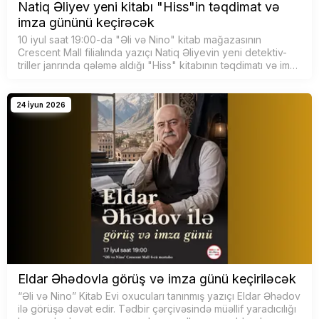
Natiq Əliyev yeni kitabı "Hiss"in təqdimat və
imza gününü keçirəcək
10 iyul saat 19:00-da "Əli və Nino" kitab mağazasının
Crescent Mall filialında yazıçı Natiq Əliyevin yeni detektiv-
triller janrında qələmə aldığı "Hiss" kitabının təqdimatı və imza
günü keçiriləcək.
24 İyun 2026
Eldar Əhədovla görüş və imza günü keçiriləcək
“Əli və Nino” Kitab Evi oxucuları tanınmış yazıçı Eldar Əhədov
ilə görüşə dəvət edir. Tədbir çərçivəsində müəllif yaradıcılığı