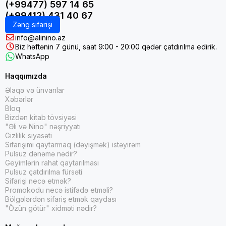
(+99477) 597 14 65
(+99412) 431 40 67
Zəng sifarişi
info@alinino.az
Biz həftənin 7 günü, saat 9:00 - 20:00 qədər çatdırılma edirik.
WhatsApp
Haqqımızda
Əlaqə və ünvanlar
Xəbərlər
Bloq
Bizdən kitab tövsiyəsi
"Əli və Nino" nəşriyyatı
Gizlilik siyasəti
Sifarişimi qaytarmaq (dəyişmək) istəyirəm
Pulsuz dənəmə nədir?
Geyimlərin rahat qaytarılması
Pulsuz çatdırılma fürsəti
Sifarişi necə etmək?
Promokodu necə istifadə etməli?
Bölgələrdən sifariş etmək qaydası
"Özün götür" xidməti nədir?