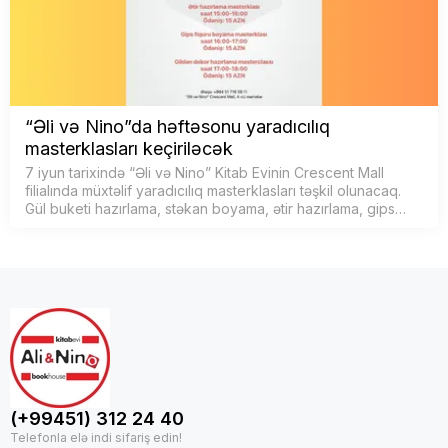
“Əli və Nino”da həftəsonu yaradıcılıq
masterklasları keçiriləcək
7 iyun tarixində “Əli və Nino” Kitab Evinin Crescent Mall
filialında müxtəlif yaradıcılıq masterklasları təşkil olunacaq.
Gül buketi hazırlama, stəkan boyama, ətir hazırlama, gips
fiquru boyama və gildən dekor …
(+99451) 312 24 40