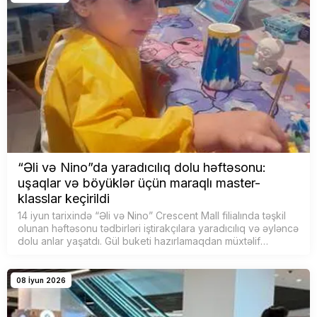
“Əli və Nino”da yaradıcılıq dolu həftəsonu:
uşaqlar və böyüklər üçün maraqlı master-
klasslar keçirildi
14 iyun tarixində “Əli və Nino” Crescent Mall filialında təşkil
olunan həftəsonu tədbirləri iştirakçılara yaradıcılıq və əyləncə
dolu anlar yaşatdı. Gül buketi hazırlamaqdan müxtəlif
boyama master-klassl…
08 İyun 2026