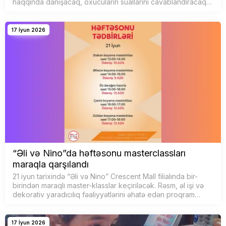
haqqında danışacaq, oxucuların suallarını cavablandıracaq…
17 İyun 2026
“Əli və Nino”da həftəsonu masterclassları
maraqla qarşılandı
21 iyun tarixində “Əli və Nino” Crescent Mall filialında bir-
birindən maraqlı master-klasslar keçiriləcək. Rəsm, əl işi və
dekorativ yaradıcılıq fəaliyyətlərini əhatə edən proqram
iştirakçılara həm əyləncəl…
17 İyun 2026