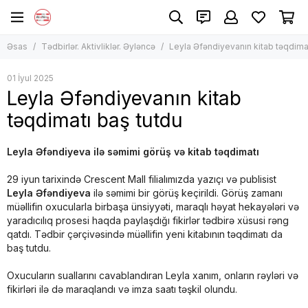
Əsas
Tədbirlər. Aktivliklər. Əyləncə
Leyla Əfəndiyevanın kitab təqdimat
01 İyul 2025
Leyla Əfəndiyevanın kitab
təqdimatı baş tutdu
Leyla Əfəndiyeva ilə səmimi görüş və kitab təqdimatı
29 iyun tarixində Crescent Mall filialımızda yazıçı və publisist
Leyla Əfəndiyeva
ilə səmimi bir görüş keçirildi. Görüş zamanı
müəllifin oxucularla birbaşa ünsiyyəti, maraqlı həyat hekayələri və
yaradıcılıq prosesi haqda paylaşdığı fikirlər tədbirə xüsusi rəng
qatdı. Tədbir çərçivəsində müəllifin yeni kitabının təqdimatı da
baş tutdu.
Oxucuların suallarını cavablandıran Leyla xanım, onların rəyləri və
fikirləri ilə də maraqlandı və imza saatı təşkil olundu.