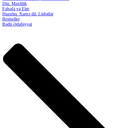
Din. Məxfilik
Fəlsəfə və Elm
Hazırlıq. Xarici dil. Lüğətlər
Bestseller
Bədii Ədəbiyyat