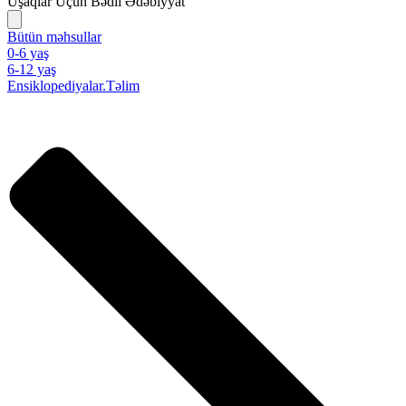
Uşaqlar Üçün Bədii Ədəbiyyat
Bütün məhsullar
0-6 yaş
6-12 yaş
Ensiklopediyalar.Təlim