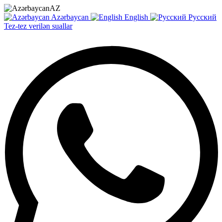
AZ
Azərbaycan
English
Русский
Tez-tez verilən suallar