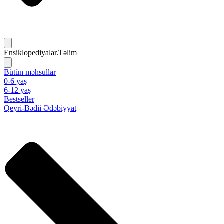
Ensiklopediyalar.Təlim
Bütün məhsullar
0-6 yaş
6-12 yaş
Bestseller
Qeyri-Bədii Ədəbiyyat