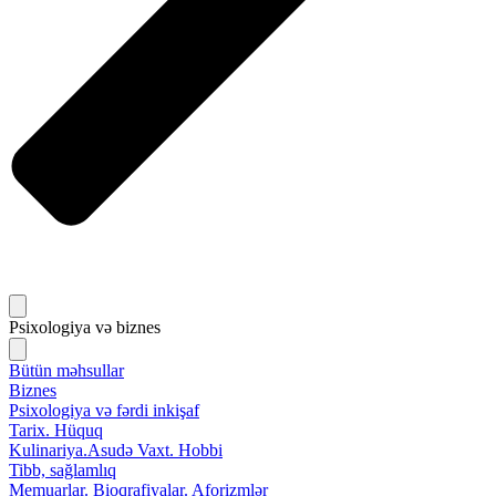
Psixologiya və biznes
Bütün məhsullar
Biznes
Psixologiya və fərdi inkişaf
Tarix. Hüquq
Kulinariya.Asudə Vaxt. Hobbi
Tibb, sağlamlıq
Memuarlar. Bioqrafiyalar. Aforizmlər