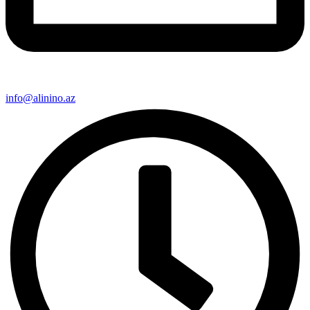
info@alinino.az