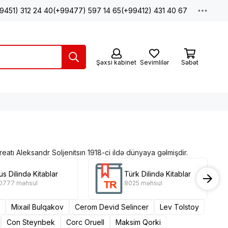
9451) 312 24 40
(+99477) 597 14 65
(+99412) 431 40 67
Şəxsi kabinet
Sevimlilər
Səbət
ureatı Aleksandr Soljenitsın 1918-ci ildə dünyaya gəlmişdir.
us Dilində Kitablar
Türk Dilində Kitablar
0777 məhsul
8025 məhsul
Mixail Bulqakov
Cerom Devid Selincer
Lev Tolstoy
Con Steynbek
Corc Oruell
Maksim Qorki