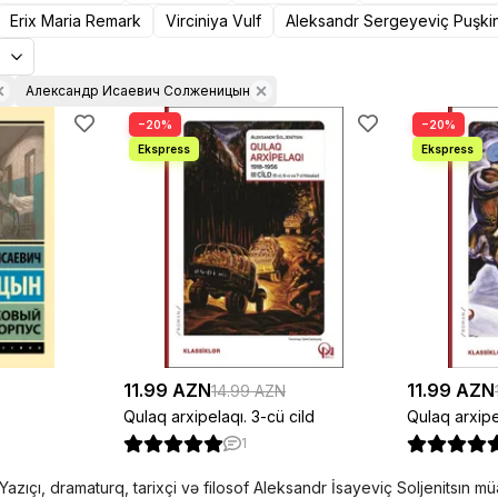
Erix Maria Remark
Virciniya Vulf
Aleksandr Sergeyeviç Puşki
Александр Исаевич Солженицын
−20%
−20%
11.99 AZN
11.99 AZN
14.99 AZN
Qulaq arxipelaqı. 3-cü cild
Qulaq arxipel
1
Yazıçı, dramaturq, tarixçi və filosof Aleksandr İsayeviç Soljenitsın 