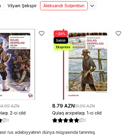
n
Vilyam Şekspir
Aleksandr Soljenitsın
−20%
8.79 AZN
14.99 AZN
10.99 AZN
aqı. 2-ci cild
Qulaq arxipelaqı. 1-ci cild
2
2
müasir rus ədəbiyyatının dünya miqyasında tanınmış