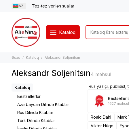
Tez-tez verilən suallar
AZ
Kataloq
Əsas
Kataloq
Aleksandr Soljenitsın
Aleksandr Soljenitsın
Rus yazıçı, publisist, 
Kataloq
Bestsellerlər
Bestsellerl
1627 məhsul
Azərbaycan Dilində Kitablar
Rus Dilində Kitablar
Roald Dahl
Mark 
Türk Dilində Kitablar
Viktor Hüqo
Fyod
İngilis Dilində Kitablar