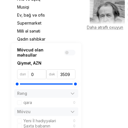
Musiqi
Ev, bağ və ofis
Supermarket
Milli əl sənəti
Qadın sahibkar
arxipelaqı" epopeyasını
Mövcud olan
sayılmasa da, əlaqələr
məhsullar
E.Voronyanskayanı din
Qiymət, AZN
özünü asaraq həyatı
dan
dək
Aleksandr Soljenitsın 
Rəng
Aleksandr Soljenitsınin
qara
0
sayəsində kitablarını
Mövzu
Yeni İl hədiyyələri
0
Şaxta babanın
0