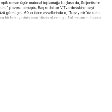
k epik roman üçün material toplamağa başlasa da, Soljenitsının
günü" povesti olmuşdu. Baş redaktor V.Tvardovskinin səyi
 üzü görmüşdü. 60-cı illərin əvvəllərində o, "Novıy mir"də daha
a bir hekayəsinin çapı istisna olunmaqla Soljenitsını mətbuata
arı sırasına düşsə də, mükafat ala bilməmişdi. Növbəti 1970-ci
 rus ədəbiyyatının ənənələri ilə qidalanan əsərlərinin mənəvi
 əsərlərinin şəksiz məziyyətləri ilə yanaşı siyasi amillərin də
 ala bilmişdir. Yazıçı mühüm əsərlərindən birini — "QULAQ
rmızı təkər" romanı üzərində işləyirdi. Fəal dissidentlərdən
. 1973-cü ildə DTK onun köməkçilərindən birini —
keçirməyə müvəffəq olmuşdu. Hadisədən sarsılan qadın isə
ərazisindən onlayn sifarişlər edə bilərsiniz. Sürətli çatdırılma