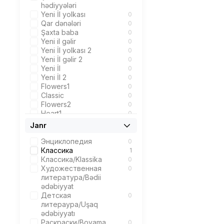
hədiyyələri
Yeni İl yolkası
0
Qar dənələri
0
Şaxta baba
0
Yeni il gəlir
0
Yeni İl yolkası 2
0
Yeni İl gəlir 2
0
Yeni İl
0
Yeni İl 2
0
Flowers1
0
Classic
0
Flowers2
0
Heart1
0
Heart2
0
Janr
Uşaq üçün 1
0
Happy Birthday
0
Энциклопедия
0
Uşaq üçün 2
0
Классика
1
Uşaq üçün 3
0
Классика/Klassika
0
Художественная
0
литература/Bədii
ədəbiyyat
Детская
0
литераура/Uşaq
ədəbiyyatı
Раскраски/Boyama
0