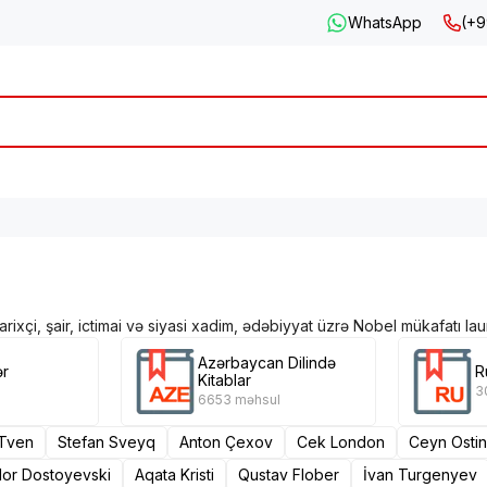
WhatsApp
(+9
tarixçi, şair, ictimai və siyasi xadim, ədəbiyyat üzrə Nobel mükafatı la
Azərbaycan Dilində
ər
R
Kitablar
3
6653 məhsul
Tven
Stefan Sveyq
Anton Çexov
Cek London
Ceyn Ostin
or Dostoyevski
Aqata Kristi
Qustav Flober
İvan Turgenyev