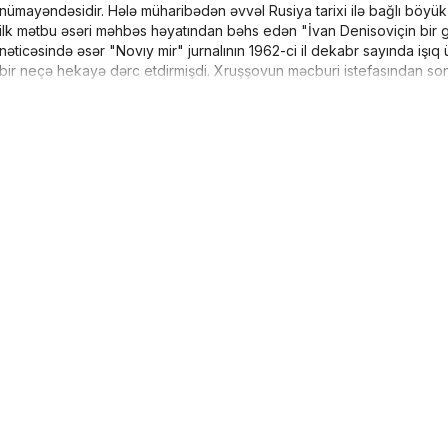
nümayəndəsidir.
Hələ müharibədən əvvəl Rusiya tarixi ilə bağlı böyü
ilk mətbu əsəri məhbəs həyatından bəhs edən "İvan Denisoviçin bir 
nəticəsində əsər "Novıy mir" jurnalının 1962-ci il dekabr sayında işıq
bir neçə hekayə dərc etdirmişdi. Xruşşovun məcburi istefasından sonr
yaxın buraxmamışdılar. 1969-cu ildə Soljenitsının adı Nobel nominantl
ildə isə İsveç Akademiyası artıq dissident kimi tanınan müəllifi "böyük
qüdrətinə görə" Nobelə layiq bilmişdi. Şübhəsiz, bu seçimdə Soljenitsın
mühüm rolu olmuşdu. Soljenitsın Novel mükafatını yalnız 1974-cü ildə
 artıq 1967-ci ildə başa çatdırmışdı. 70-ci illərin əvvəlində isə o, "Qı
i və fəaliyyəti daim xüsusi xidmət orqanlarının diqqət mərkəzində idi
dirmiş və nəticədə "QULAQ arxipelaqı"nın nüsxələrindən birini ələ 
na son qoymuşdu.
3 avqust 2008-ci ildə vəfat etmişdir.
 kitablarını Alinino.az saytı vasitəsilə Bakı şəhəri və bütün Azərbaycan 
z ən qısa zamanda sizə çatacaq.