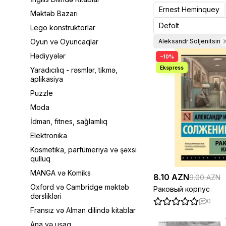
Ernest Heminquey
Məktəb Bazarı
Lego konstruktorlar
Oyun və Oyuncaqlar
Aleksandr Soljenitsın
Hədiyyələr
−10%
Yaradıcılıq - rəsmlər, tikmə,
aplikasiya
Puzzle
Moda
İdman, fitnes, sağlamlıq
Elektronika
Kosmetika, parfümeriya və şəxsi
qulluq
MANGA və Komiks
8.10 AZN
9.00 AZN
Oxford və Cambridge məktəb
Раковый корпус
dərslikləri
0
Fransız və Alman dilində kitablar
Ana və uşaq