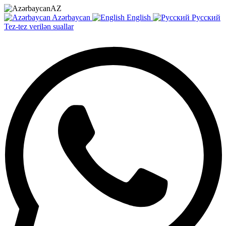
AZ
Azərbaycan
English
Русский
Tez-tez verilən suallar