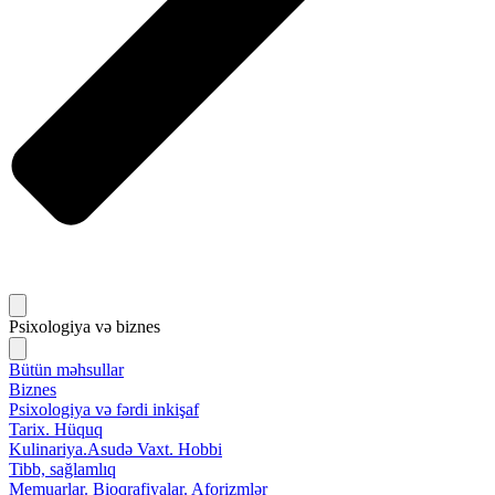
Psixologiya və biznes
Bütün məhsullar
Biznes
Psixologiya və fərdi inkişaf
Tarix. Hüquq
Kulinariya.Asudə Vaxt. Hobbi
Tibb, sağlamlıq
Memuarlar. Bioqrafiyalar. Aforizmlər