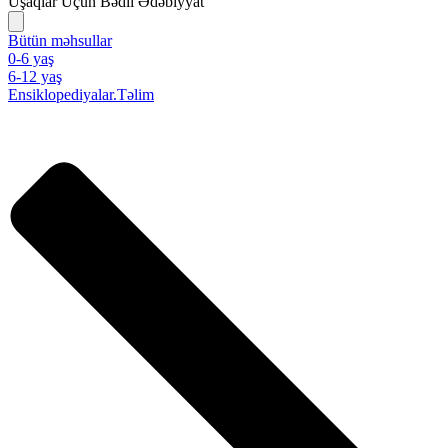
Uşaqlar Üçün Bədii Ədəbiyyat
Bütün məhsullar
0-6 yaş
6-12 yaş
Ensiklopediyalar.Təlim