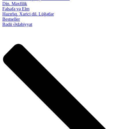
Din. Məxfilik
Fəlsəfə və Elm
Hazırlıq. Xarici dil. Lüğətlər
Bestseller
Bədii Ədəbiyyat