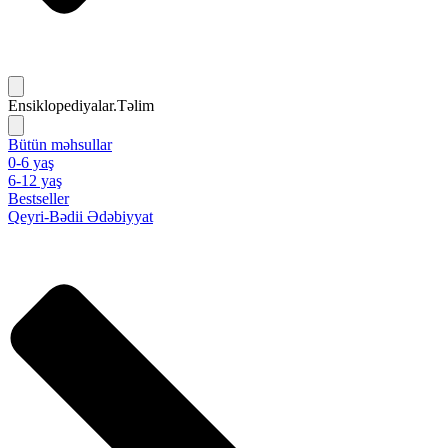
Ensiklopediyalar.Təlim
Bütün məhsullar
0-6 yaş
6-12 yaş
Bestseller
Qeyri-Bədii Ədəbiyyat