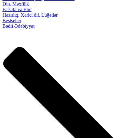
Din. Məxfilik
Fəlsəfə və Elm
Hazırlıq. Xarici dil. Lüğətlər
Bestseller
Bədii Ədəbiyyat