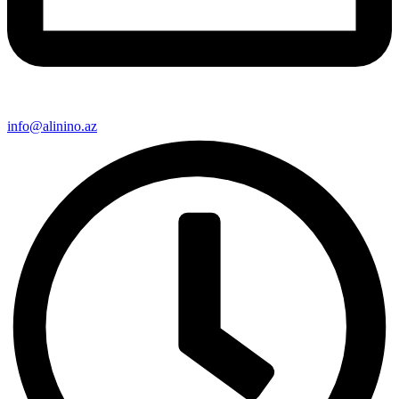
info@alinino.az