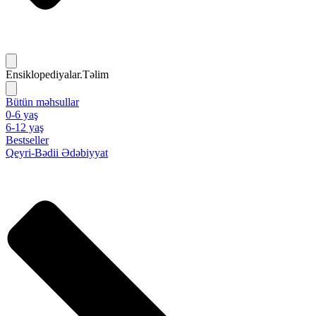
Ensiklopediyalar.Təlim
Bütün məhsullar
0-6 yaş
6-12 yaş
Bestseller
Qeyri-Bədii Ədəbiyyat