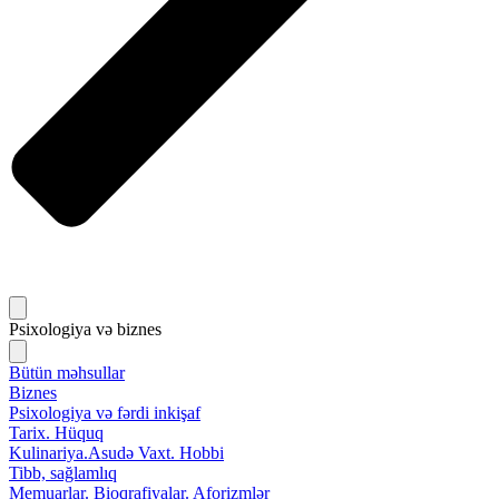
Psixologiya və biznes
Bütün məhsullar
Biznes
Psixologiya və fərdi inkişaf
Tarix. Hüquq
Kulinariya.Asudə Vaxt. Hobbi
Tibb, sağlamlıq
Memuarlar. Bioqrafiyalar. Aforizmlər