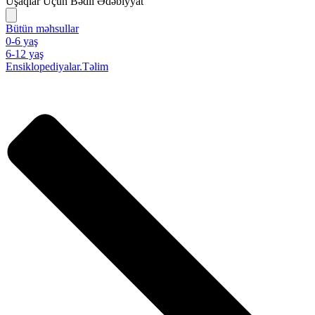
Uşaqlar Üçün Bədii Ədəbiyyat
Bütün məhsullar
0-6 yaş
6-12 yaş
Ensiklopediyalar.Təlim