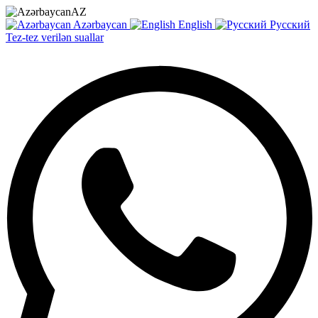
AZ
Azərbaycan
English
Русский
Tez-tez verilən suallar