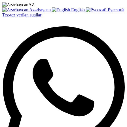
AZ
Azərbaycan
English
Русский
Tez-tez verilən suallar