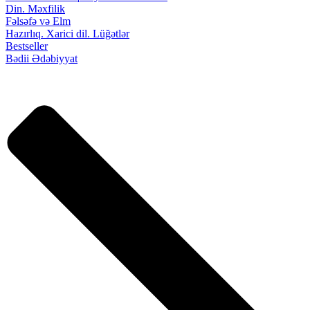
Din. Məxfilik
Fəlsəfə və Elm
Hazırlıq. Xarici dil. Lüğətlər
Bestseller
Bədii Ədəbiyyat