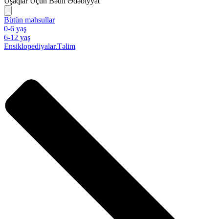
Uşaqlar Üçün Bədii Ədəbiyyat
Bütün məhsullar
0-6 yaş
6-12 yaş
Ensiklopediyalar.Təlim