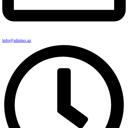
info@alinino.az