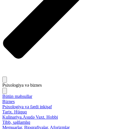
Psixologiya və biznes
Bütün məhsullar
Biznes
Psixologiya və fərdi inkişaf
Tarix. Hüquq
Kulinariya.Asudə Vaxt. Hobbi
Tibb, sağlamlıq
Memuarlar. Bioqrafiyalar. Aforizmlər