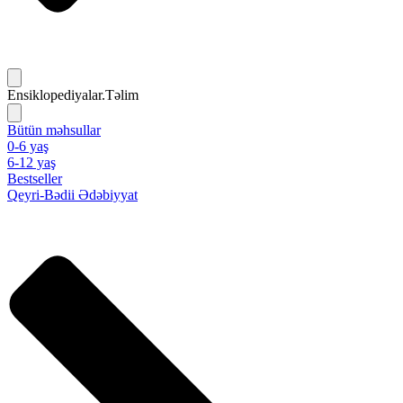
Ensiklopediyalar.Təlim
Bütün məhsullar
0-6 yaş
6-12 yaş
Bestseller
Qeyri-Bədii Ədəbiyyat